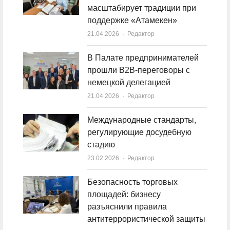
масштабирует традиции при
поддержке «Атамекен»
21.04.2026
Author
Редактор
В Палате предпринимателей
прошли B2B-переговоры с
немецкой делегацией
21.04.2026
Author
Редактор
Международные стандарты,
регулирующие досудебную
стадию
23.02.2026
Author
Редактор
Безопасность торговых
площадей: бизнесу
разъяснили правила
антитеррористической защиты