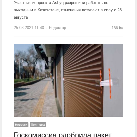
Участникам проекта Ashyq разрешили работать по
выходным в Казахстане, изменения вступают в силу с 28
августа
25.08.2021 11:40
Author
Редактор
188
Новости
Политика
Госкомиссия одобрила пакет