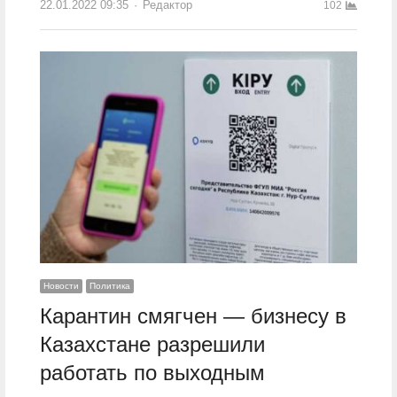
22.01.2022 09:35
Author
Редактор
102
Новости
Политика
Карантин смягчен — бизнесу в
Казахстане разрешили
работать по выходным