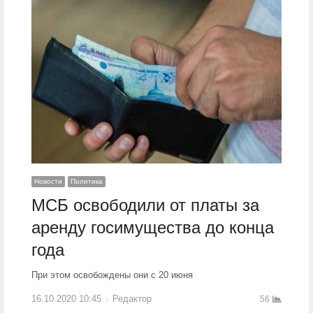
Новости
Политика
МСБ освободили от платы за
аренду госимущества до конца
года
При этом освобождены они с 20 июня
16.10.2020 10:45
Author
Редактор
56