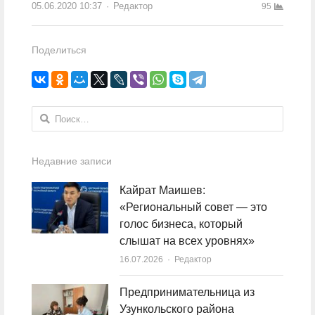
05.06.2020 10:37
Author
Редактор
95
Поделиться
Найти:
Недавние записи
Кайрат Маишев:
«Региональный совет — это
голос бизнеса, который
слышат на всех уровнях»
16.07.2026
Author
Редактор
Предпринимательница из
Узункольского района