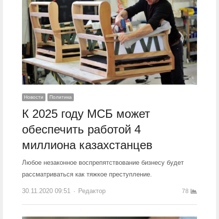
Новости
Политика
К 2025 году МСБ может
обеспечить работой 4
миллиона казахстанцев
Любое незаконное воспрепятствование бизнесу будет
рассматриваться как тяжкое преступление.
30.11.2020 09:51
Author
Редактор
78