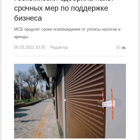
срочных мер по поддержке
бизнеса
МСБ продлят сроки освобождения от уплаты налогов и
аренды
05.03.2021 10:35
Author
Редактор
83