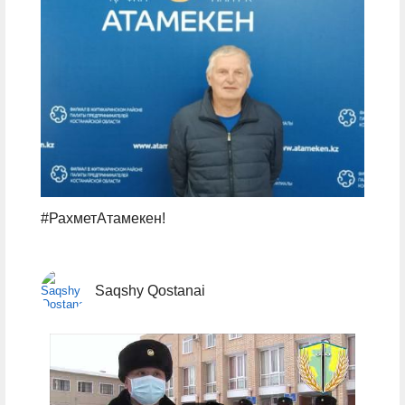
#РахметАтамекен!
Saqshy Qostanai