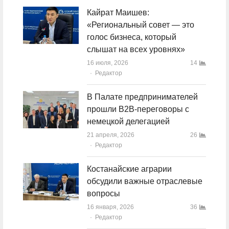
Кайрат Маишев:
«Региональный совет — это
голос бизнеса, который
слышат на всех уровнях»
16 июля, 2026
14
Author
Редактор
В Палате предпринимателей
прошли B2B-переговоры с
немецкой делегацией
21 апреля, 2026
26
Author
Редактор
Костанайские аграрии
обсудили важные отраслевые
вопросы
16 января, 2026
36
Author
Редактор