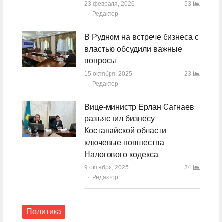
23 февраля, 2026
53
Author
Редактор
В Рудном на встрече бизнеса с
властью обсудили важные
вопросы
15 октября, 2025
23
Author
Редактор
Вице-министр Ерлан Сагнаев
разъяснил бизнесу
Костанайской области
ключевые новшества
Налогового кодекса
9 октября, 2025
34
Author
Редактор
Политика