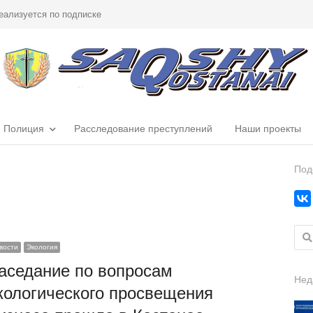
еализуется по подписке
Полиция
Расследование преступлений
Наши проекты
Под
Найт
вости
Экология
аседание по вопросам
Нед
кологического просвещения