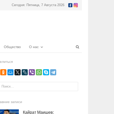
Сегодня: Пятница, 7 Августа 2026
Open
Общество
О нас
search
panel
елиться
и:
авние записи
Кайрат Маишев: