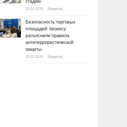
стадию
23.02.2026
Author
Редактор
Безопасность торговых
площадей: бизнесу
разъяснили правила
антитеррористической
защиты
23.02.2026
Author
Редактор