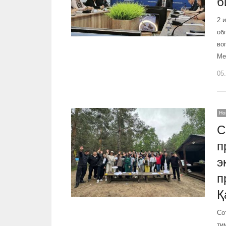
б
2 
об
во
Ме
05
Но
С
п
э
п
Қ
Со
ти