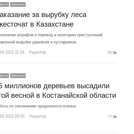
вости
Экология
аказание за вырубку леса
жесточат в Казахстане
еличение штрафов и перевод в категорию преступлений
законной вырубки деревьев и кустарников.
.06.2022 11:59
Author
Редактор
89
вости
Экология
5 миллионов деревьев высадили
той весной в Костанайской области
боты по озеленению продолжатся осенью
.05.2022 09:55
Author
Редактор
73