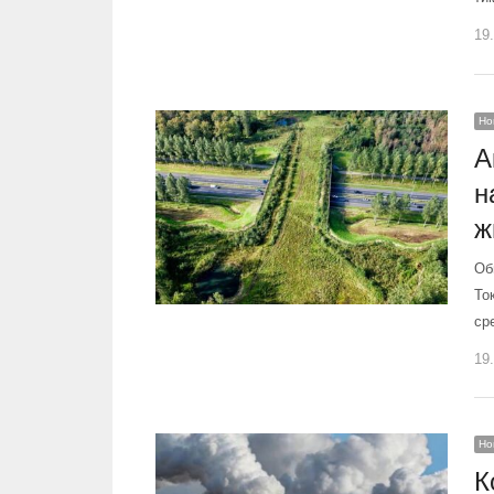
19
Но
А
н
ж
Об
То
ср
19
Но
К