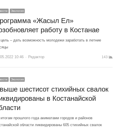
вости
Экология
рограмма «Жасыл Ел»
озобновляет работу в Костанае
 цель – дать возможность молодежи заработать в летние
сяцы
.05.2022 10:46
Author
Редактор
143
вости
Экология
выше шестисот стихийных свалок
иквидированы в Костанайской
бласти
 итогам прошлого года акиматами городов и районов
станайской области ликвидированы 605 стихийных свалок