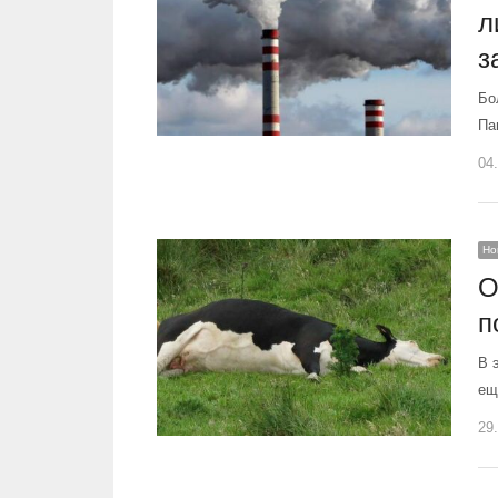
л
з
Бо
Па
04
Но
О
п
В 
ещ
29