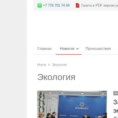
+7 776 701 74 04
Газета в PDF версии р
Главная
Новости
Происшествия
Home
Экология
Экология
Но
З
э