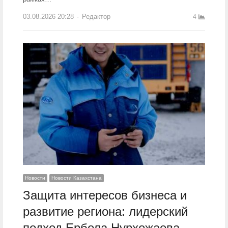
03.08.2026 20:28
Author
Редактор
4
Новости
Новости Казахстана
Защита интересов бизнеса и
развитие региона: лидерский
подход Ербола Нурхожаева