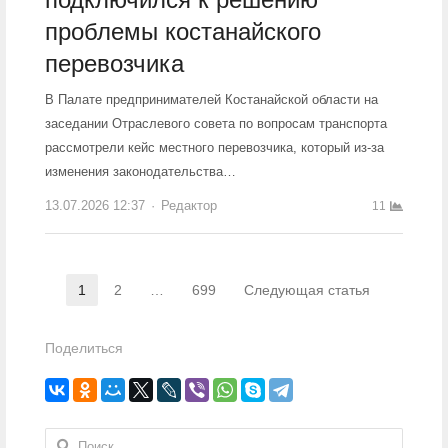
проблемы костанайского
перевозчика
В Палате предпринимателей Костанайской области на
заседании Отраслевого совета по вопросам транспорта
рассмотрели кейс местного перевозчика, который из-за
изменения законодательства…
13.07.2026 12:37
Author
Редактор
11
Навигация по записям
1
2
…
699
Следующая статья
Страница
Страница
Страница
Поделиться
Найти: