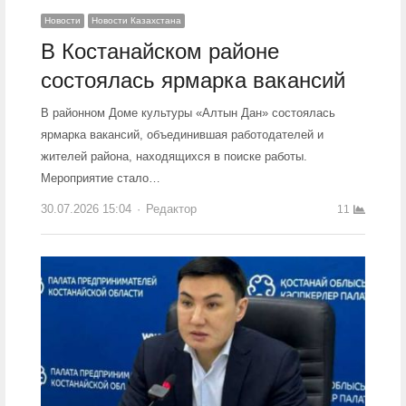
Новости
Новости Казахстана
В Костанайском районе
состоялась ярмарка вакансий
В районном Доме культуры «Алтын Дан» состоялась
ярмарка вакансий, объединившая работодателей и
жителей района, находящихся в поиске работы.
Мероприятие стало…
30.07.2026 15:04
Author
Редактор
11