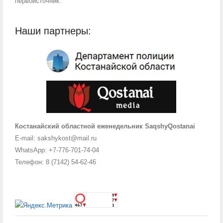
первоисточник.
Наши партнеры:
Костанайский областной еженедельник SaqshyQostanai
E-mail: sakshykost@mail.ru
WhatsApp: +7-776-701-74-04
Телефон: 8 (7142) 54-62-46