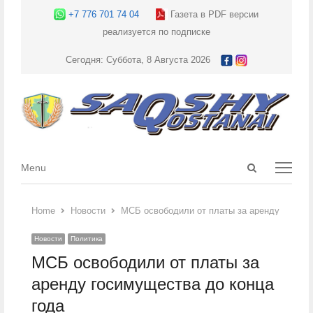
+7 776 701 74 04
Газета в PDF версии
реализуется по подписке
Сегодня: Суббота, 8 Августа 2026
Open
Menu
Menu
search
panel
Home
Новости
МСБ освободили от платы за аренду госиму
Новости
Политика
МСБ освободили от платы за
аренду госимущества до конца
года