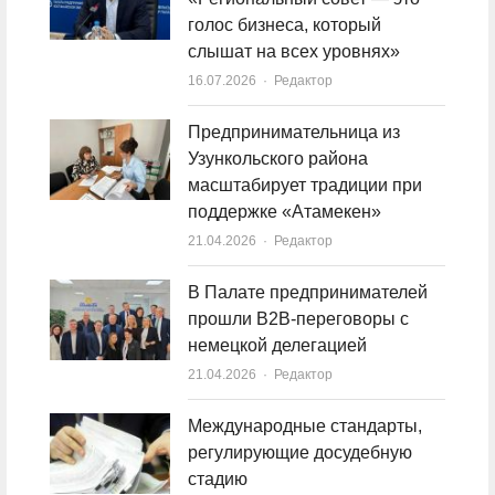
голос бизнеса, который
слышат на всех уровнях»
16.07.2026
Author
Редактор
Предпринимательница из
Узункольского района
масштабирует традиции при
поддержке «Атамекен»
21.04.2026
Author
Редактор
В Палате предпринимателей
прошли B2B-переговоры с
немецкой делегацией
21.04.2026
Author
Редактор
Международные стандарты,
регулирующие досудебную
стадию