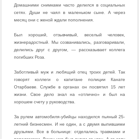
Домашними снимками часто делился в социальных
сетях. Души не чаял в маленьком сыне. А через
месяц они с женой ждали пополнения.
Был хороший, отзывчивый, веселый человек,
жизнерадостный. Мы созванивались, разговаривали,
делились друг с другом, — рассказывает коллега
погибших Роза.
Заботливый муж и любящий отец троих детей. Так
говорят коллеги о капитане полиции Канате
Отарбаеве. Службе в органах он посвятил 15 лет
жизни. Свое дело знал на «отлично» и был на
хорошем счету у руководства.
За рулем автомобиля-убийцы находился пьяный 25-
летний бизнесмен. И не один, а с двумя выпившими
друзьями. Все в больнице: отделались травмами и
переломами. Лихач уже был судим за угон. А за езду