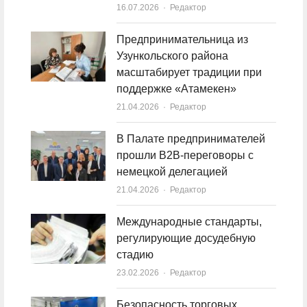
16.07.2026
Author
Редактор
Предпринимательница из
Узункольского района
масштабирует традиции при
поддержке «Атамекен»
21.04.2026
Author
Редактор
В Палате предпринимателей
прошли B2B-переговоры с
немецкой делегацией
21.04.2026
Author
Редактор
Международные стандарты,
регулирующие досудебную
стадию
23.02.2026
Author
Редактор
Безопасность торговых