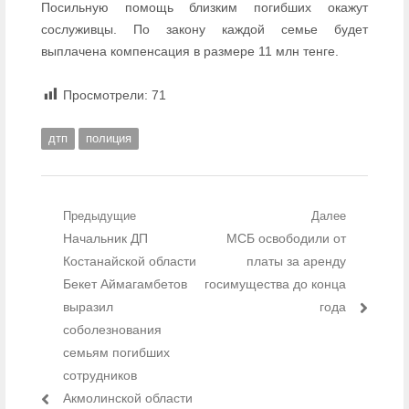
Посильную помощь близким погибших окажут
сослуживцы. По закону каждой семье будет
выплачена компенсация в размере 11 млн тенге.
Просмотрели:
71
дтп
полиция
Навигация по записям
Предыдущие
Далее
Предыдущий пост:
Начальник ДП
Следующий пост:
МСБ освободили от
Костанайской области
платы за аренду
Бекет Аймагамбетов
госимущества до конца
выразил
года
соболезнования
семьям погибших
сотрудников
Акмолинской области