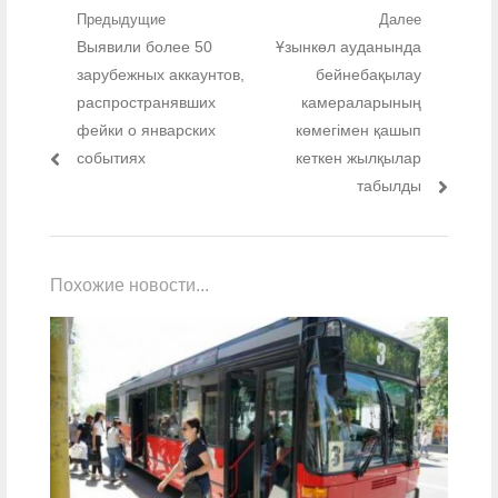
Навигация по записям
Предыдущие
Далее
Предыдущий пост:
Выявили более 50
Следующий пост:
Ұзынкөл ауданында
зарубежных аккаунтов,
бейнебақылау
распространявших
камераларының
фейки о январских
көмегімен қашып
событиях
кеткен жылқылар
табылды
Похожие новости...