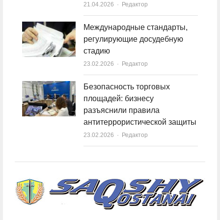
21.04.2026
Author
Редактор
Международные стандарты,
регулирующие досудебную
стадию
23.02.2026
Author
Редактор
Безопасность торговых
площадей: бизнесу
разъяснили правила
антитеррористической защиты
23.02.2026
Author
Редактор