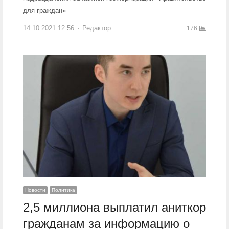
для граждан»
14.10.2021 12:56
Author
Редактор
176
Новости
Политика
2,5 миллиона выплатил аниткор
гражданам за информацию о