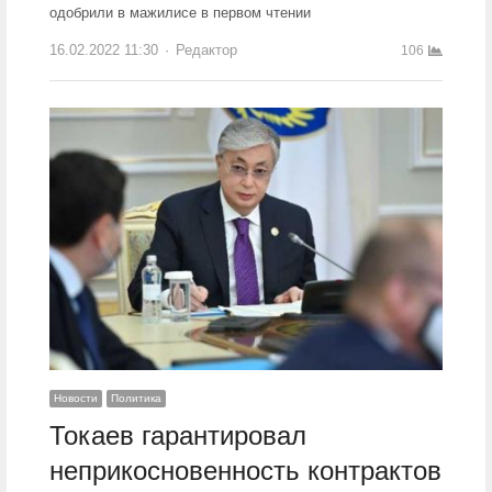
одобрили в мажилисе в первом чтении
16.02.2022 11:30
Author
Редактор
106
Новости
Политика
Токаев гарантировал
неприкосновенность контрактов