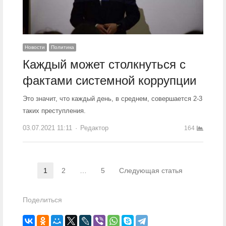
Новости
Политика
Каждый может столкнуться с
фактами системной коррупции
Это значит, что каждый день, в среднем, совершается 2-3
таких преступления.
03.07.2021 11:11
Author
Редактор
164
Навигация по записям
1
2
…
5
Следующая статья
Страница
Страница
Страница
Поделиться