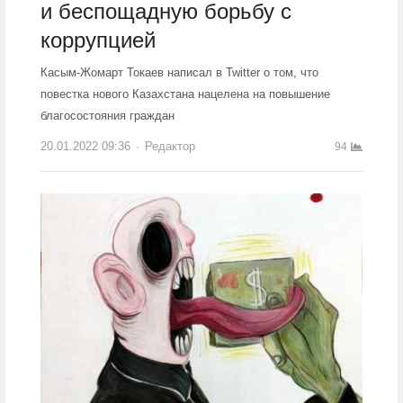
и беспощадную борьбу с
коррупцией
Касым-Жомарт Токаев написал в Twitter о том, что
повестка нового Казахстана нацелена на повышение
благосостояния граждан
20.01.2022 09:36
Author
Редактор
94