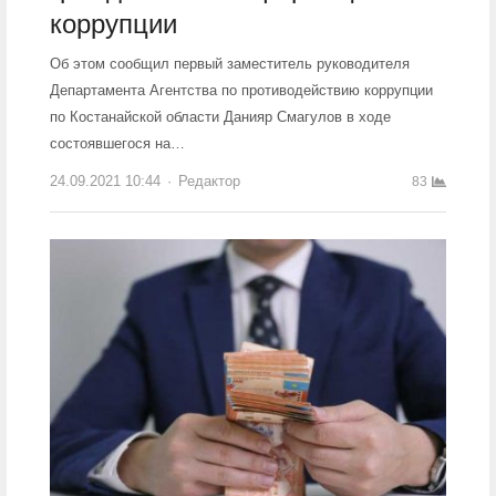
коррупции
Об этом сообщил первый заместитель руководителя
Департамента Агентства по противодействию коррупции
по Костанайской области Данияр Смагулов в ходе
состоявшегося на…
24.09.2021 10:44
Author
Редактор
83