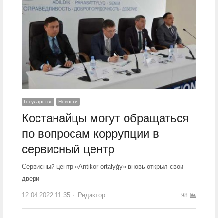
Государство
Новости
Костанайцы могут обращаться
по вопросам коррупции в
сервисный центр
Сервисный центр «Antikor оrtalyǵy» вновь открыл свои
двери
12.04.2022 11:35
Author
Редактор
98