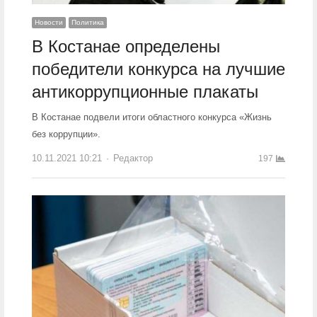
Новости
Политика
В Костанае определены
победители конкурса на лучшие
антикоррупционные плакаты
В Костанае подвели итоги областного конкурса «Жизнь
без коррупции».
10.11.2021 10:21
Author
Редактор
197