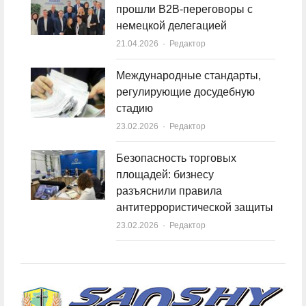
прошли B2B-переговоры с
немецкой делегацией
21.04.2026
Author
Редактор
Международные стандарты,
регулирующие досудебную
стадию
23.02.2026
Author
Редактор
Безопасность торговых
площадей: бизнесу
разъяснили правила
антитеррористической защиты
23.02.2026
Author
Редактор