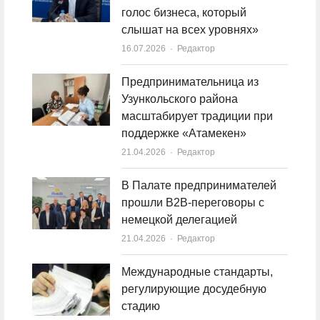
голос бизнеса, который
слышат на всех уровнях»
16.07.2026
Author
Редактор
Предпринимательница из
Узункольского района
масштабирует традиции при
поддержке «Атамекен»
21.04.2026
Author
Редактор
В Палате предпринимателей
прошли B2B-переговоры с
немецкой делегацией
21.04.2026
Author
Редактор
Международные стандарты,
регулирующие досудебную
стадию