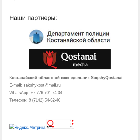
Наши партнеры:
Костанайский областной еженедельник SaqshyQostanai
E-mail: sakshykost@mail.ru
WhatsApp: +7-776-701-74-04
Телефон: 8 (7142) 54-62-46