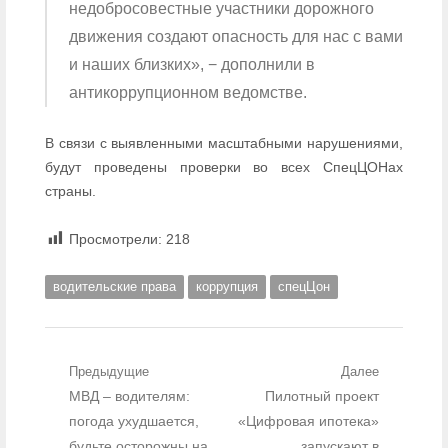
недобросовестные участники дорожного
движения создают опасность для нас с вами
и наших близких», − дополнили в
антикоррупционном ведомстве.
В связи с выявленными масштабными нарушениями,
будут проведены проверки во всех СпецЦОНах
страны.
Просмотрели:
218
водительские права
коррупция
спецЦон
Навигация по записям
Предыдущие
Далее
Предыдущий пост:
МВД – водителям:
Следующий пост:
Пилотный проект
погода ухудшается,
«Цифровая ипотека»
будьте осторожны на
запускают в