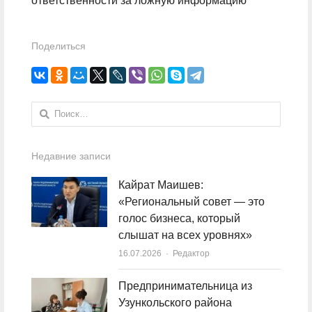
ответственности за ложную информацию
Поделиться
Найти:
Недавние записи
Кайрат Маишев:
«Региональный совет — это
голос бизнеса, который
слышат на всех уровнях»
16.07.2026
Author
Редактор
Предпринимательница из
Узункольского района