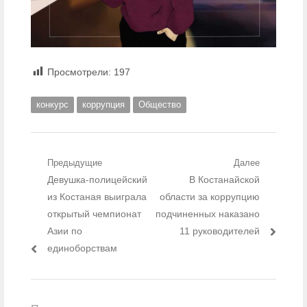
Просмотрели:
197
конкурс
коррупция
Общество
Навигация по записям
Предыдущие
Далее
Предыдущий пост:
Девушка-полицейский
Следующий пост:
В Костанайской
из Костаная выиграла
области за коррупцию
открытый чемпионат
подчиненных наказано
Азии по
11 руководителей
единоборствам