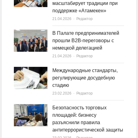
масштабирует традиции при
поддержке «Атамекен»
21.04.2026
Author
Редактор
В Палате предпринимателей
прошли B2B-переговоры с
немецкой делегацией
21.04.2026
Author
Редактор
Международные стандарты,
регулирующие досудебную
стадию
23.02.2026
Author
Редактор
Безопасность торговых
площадей: бизнесу
разъяснили правила
антитеррористической защиты
23.02.2026
Author
Редактор