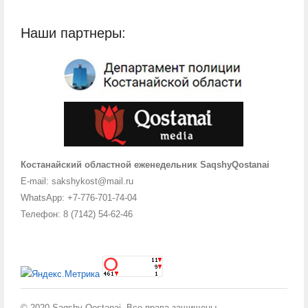
Наши партнеры:
Костанайский областной еженедельник SaqshyQostanai
E-mail: sakshykost@mail.ru
WhatsApp: +7-776-701-74-04
Телефон: 8 (7142) 54-62-46
© 2020 Saqshy Qostanai. Все права защищены.