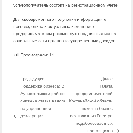
услугополучатель состоит на регистрационном учете.
Для своевременного получения информации о
нововведениях и актуальных изменениях
предпринимателям рекомендуют подписываться на
социальные сети органов государственных доходов.
Просмотрели:
14
Навигация по записям
Предыдущие
Далее
Предыдущий пост:
Поддержка бизнеса: В
Следующий
Палата
пост:
Аулиекольском районе
предпринимателей
снижена ставка налога
Костанайской области
по упрощенной
помогла бизнес
декларации
исключить из Реестра
недобросовестных
поставщиков