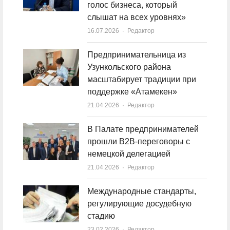
голос бизнеса, который
слышат на всех уровнях»
16.07.2026
Author
Редактор
Предпринимательница из
Узункольского района
масштабирует традиции при
поддержке «Атамекен»
21.04.2026
Author
Редактор
В Палате предпринимателей
прошли B2B-переговоры с
немецкой делегацией
21.04.2026
Author
Редактор
Международные стандарты,
регулирующие досудебную
стадию
23.02.2026
Author
Редактор