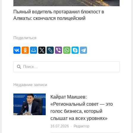
Пьяный водитель протаранил блокпост в
Алматы: скончался полицейский
Поделиться
Найти:
Недавние записи
Кайрат Маишев:
«Региональный совет — это
голос бизнеса, который
слышат на всех уровнях»
16.07.2026
Author
Редактор