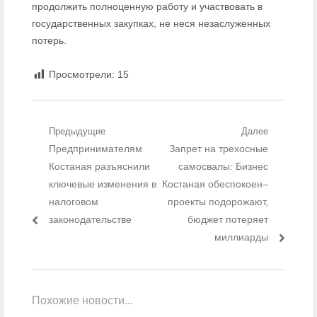
продолжить полноценную работу и участвовать в
государственных закупках, не неся незаслуженных
потерь.
Просмотрели:
15
Навигация по записям
Предыдущие
Далее
Предыдущий пост:
Предпринимателям
Следующий пост:
Запрет на трехосные
Костаная разъяснили
самосвалы: Бизнес
ключевые изменения в
Костаная обеспокоен–
налоговом
проекты подорожают,
законодательстве
бюджет потеряет
миллиарды
Похожие новости...