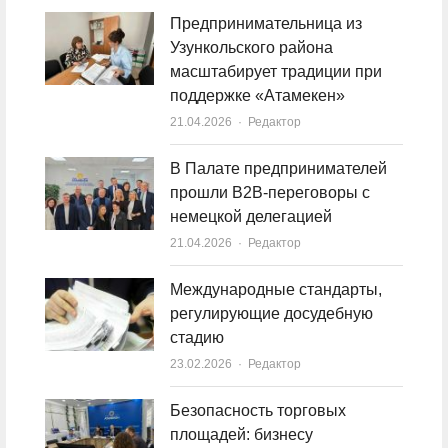
Предпринимательница из
Узункольского района
масштабирует традиции при
поддержке «Атамекен»
21.04.2026
Author
Редактор
В Палате предпринимателей
прошли B2B-переговоры с
немецкой делегацией
21.04.2026
Author
Редактор
Международные стандарты,
регулирующие досудебную
стадию
23.02.2026
Author
Редактор
Безопасность торговых
площадей: бизнесу