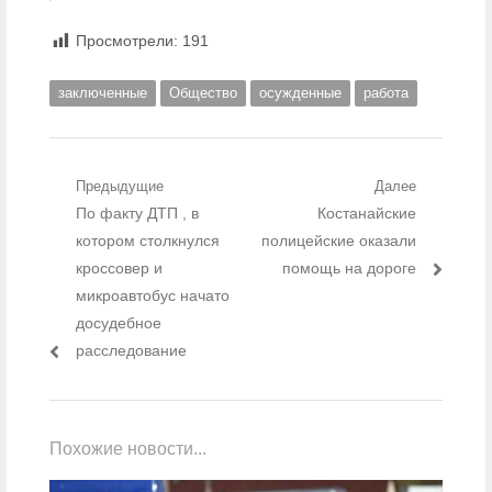
Просмотрели:
191
заключенные
Общество
осужденные
работа
Навигация по записям
Предыдущие
Далее
Предыдущий пост:
По факту ДТП , в
Следующий пост:
Костанайские
котором столкнулся
полицейские оказали
кроссовер и
помощь на дороге
микроавтобус начато
досудебное
расследование
Похожие новости...