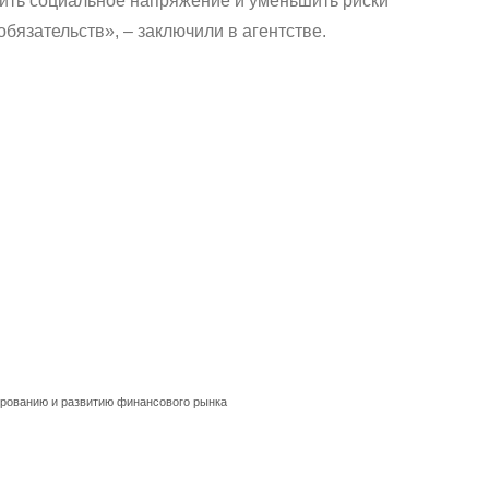
зить социальное напряжение и уменьшить риски
бязательств», – заключили в агентстве.
ированию и развитию финансового рынка