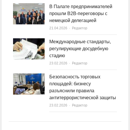
В Палате предпринимателей
прошли B2B-переговоры с
немецкой делегацией
21.04.2026
Author
Редактор
Международные стандарты,
регулирующие досудебную
стадию
23.02.2026
Author
Редактор
Безопасность торговых
площадей: бизнесу
разъяснили правила
антитеррористической защиты
23.02.2026
Author
Редактор