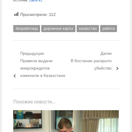
Источник:
zakon.kz
Просмотрели:
112
безработица
дорожные карты
казахстан
работа
Навигация по записям
Предыдущие
Далее
Предыдущий пост:
Правила выдачи
Следующий пост:
В Костанае раскрыто
микрокредитов
убийство
изменили в Казахстане
Похожие новости...