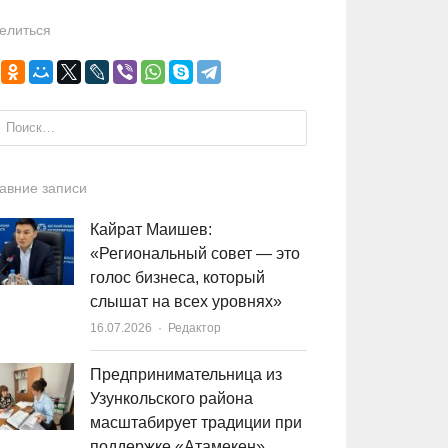
елиться
и:
авние записи
Кайрат Маишев:
«Региональный совет — это
голос бизнеса, который
слышат на всех уровнях»
16.07.2026
Author
Редактор
Предпринимательница из
Узункольского района
масштабирует традиции при
поддержке «Атамекен»