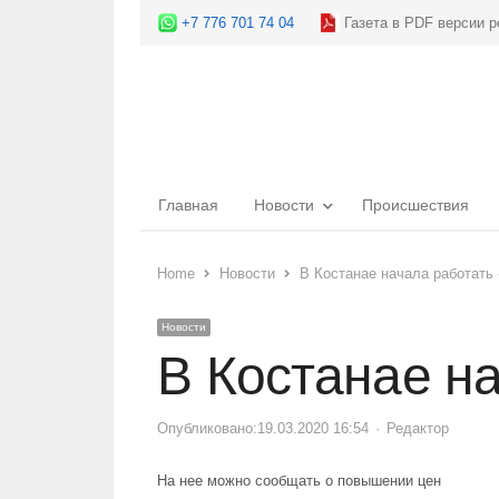
+7 776 701 74 04
Газета в PDF версии р
Главная
Новости
Происшествия
Home
Новости
В Костанае начала работать
Новости
В Костанае н
Опубликовано:
19.03.2020 16:54
Author
Редактор
На нее можно сообщать о повышении цен