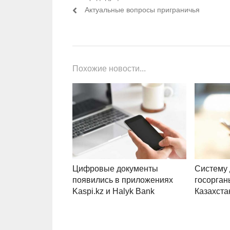
Навигация по записям
Предыдущий пост:
Актуальные вопросы приграничья
Похожие новости...
Цифровые документы
Систему 
появились в приложениях
госорган
Kaspi.kz и Halyk Bank
Казахста