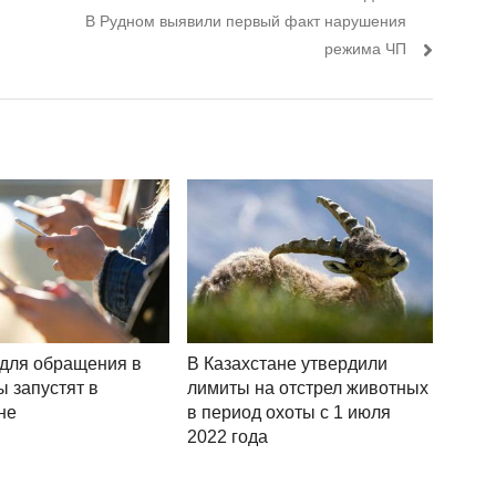
Следующий пост:
В Рудном выявили первый факт нарушения
режима ЧП
для обращения в
В Казахстане утвердили
ы запустят в
лимиты на отстрел животных
не
в период охоты с 1 июля
2022 года