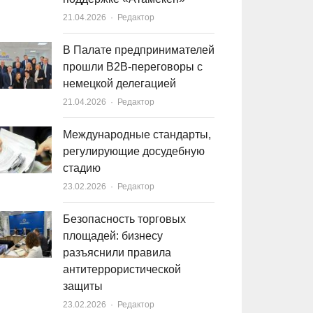
21.04.2026
Author
Редактор
В Палате предпринимателей
прошли B2B-переговоры с
немецкой делегацией
21.04.2026
Author
Редактор
Международные стандарты,
регулирующие досудебную
стадию
23.02.2026
Author
Редактор
Безопасность торговых
площадей: бизнесу
разъяснили правила
антитеррористической
защиты
23.02.2026
Author
Редактор