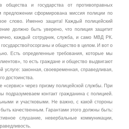
ов общества и государства от противоправных
ом предложении сформирована миссия полиции по
рвое слово. Именно защита! Каждый полицейский
ление должно быть уверено, что полиция защитит
нечно, каждый сотрудник, служба, и само МВД РК.
 государство/госорганы и общество в целом. И вот о
льно. Есть определенные требования, которые мы
лиентов», то есть граждане и общество выдвигают
 услуге: законная, своевременная, справедливая,
го достоинства.
ое «сервис» через призму полицейской службы. При
мы подразумеваем контакт гражданина с полицией.
ьными и участковыми. Не важно, с какой стороны
н быть качественным. Гарантами этого должны быть:
активное слушание, невербальные коммуникации,
раведливость.