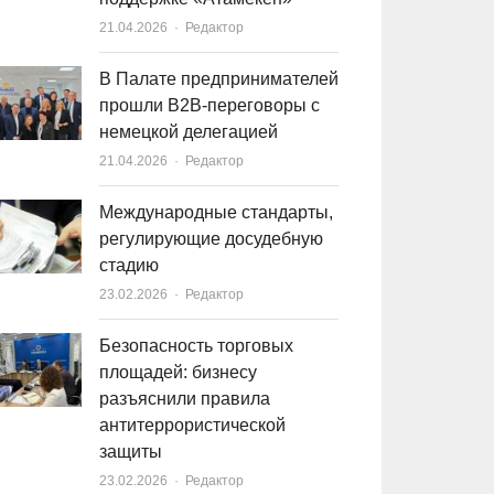
21.04.2026
Author
Редактор
В Палате предпринимателей
прошли B2B-переговоры с
немецкой делегацией
21.04.2026
Author
Редактор
Международные стандарты,
регулирующие досудебную
стадию
23.02.2026
Author
Редактор
Безопасность торговых
площадей: бизнесу
разъяснили правила
антитеррористической
защиты
23.02.2026
Author
Редактор