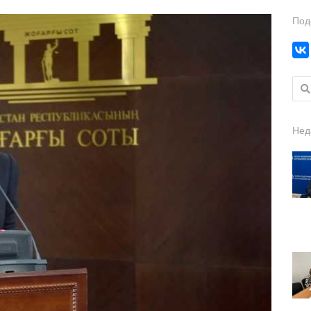
Под
Найт
Нед