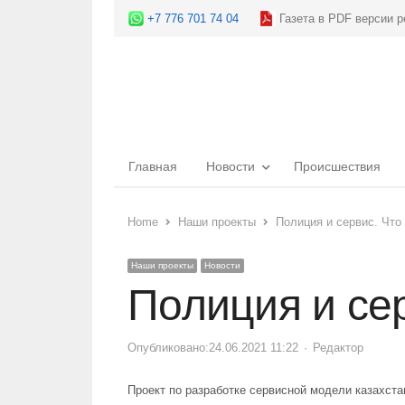
+7 776 701 74 04
Газета в PDF версии р
Главная
Новости
Происшествия
Home
Наши проекты
Полиция и сервис. Что
Наши проекты
Новости
Полиция и се
Опубликовано:
24.06.2021 11:22
Author
Редактор
Проект по разработке сервисной модели казахста