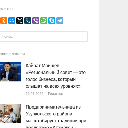
елиться
и:
авние записи
Кайрат Маишев:
«Региональный совет — это
голос бизнеса, который
слышат на всех уровнях»
16.07.2026
Author
Редактор
Предпринимательница из
Узункольского района
масштабирует традиции при
поддержке «Атамекен»