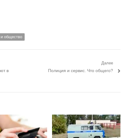
 и общество
Далее
ют в
Следующий пост:
Полиция и сервис. Что общего?