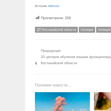
Источник:
inform.kz
Просмотрели:
258
ДП Костанайской области
полиция
полиция
Навигация по записям
Предыдущие
Предыдущий пост:
20 центров обучения языкам функциониру
Костанайской области
Похожие новости...