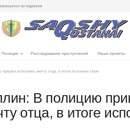
еализуется по подписке
Полиция
Расследование преступлений
Наши проекты
 пришёл исполнить мечту отца, в итоге исполнил свою
лин: В полицию пр
ту отца, в итоге ис