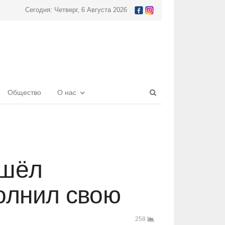
Сегодня: Четверг, 6 Августа 2026
Open
Общество
О нас
search
panel
ишёл
полнил свою
258