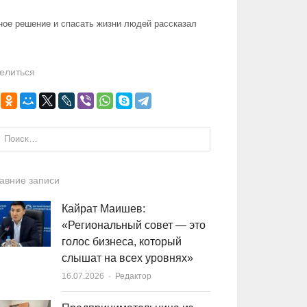
рное решение и спасать жизни людей рассказал
елиться
и:
авние записи
Кайрат Маишев:
«Региональный совет — это
голос бизнеса, который
слышат на всех уровнях»
16.07.2026
Author
Редактор