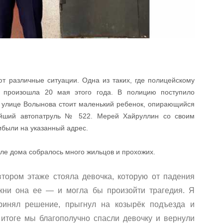
ют различные ситуации. Одна из таких, где полицейскому
 произошла 20 мая этого года. В полицию поступило
о улице Волынова стоит маленький ребенок, опирающийся
жайший автопатруль № 522. Мерей Хайруллин со своим
ибыли на указанный адрес.
зле дома собралось много жильцов и прохожих.
тором этаже стояла девочка, которую от падения
лкни она ее — и могла бы произойти трагедия. Я
ринял решение, прыгнул на козырёк подъезда и
 итоге мы благополучно спасли девочку и вернули