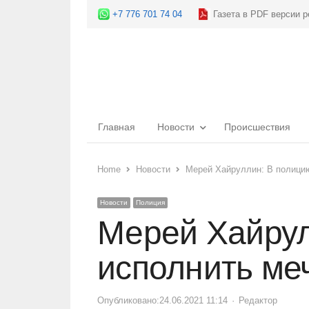
+7 776 701 74 04
Газета в PDF версии р
Главная
Новости
Происшествия
Home
Новости
Мерей Хайруллин: В полицию
Новости
Полиция
Мерей Хайрул
исполнить меч
Опубликовано:
24.06.2021 11:14
Author
Редактор