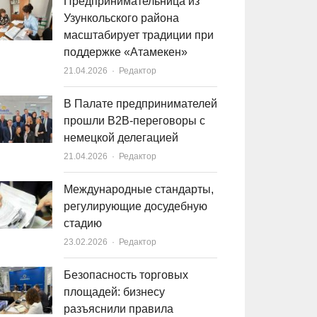
Предпринимательница из
Узункольского района
масштабирует традиции при
поддержке «Атамекен»
21.04.2026
Author
Редактор
В Палате предпринимателей
прошли B2B-переговоры с
немецкой делегацией
21.04.2026
Author
Редактор
Международные стандарты,
регулирующие досудебную
стадию
23.02.2026
Author
Редактор
Безопасность торговых
площадей: бизнесу
разъяснили правила