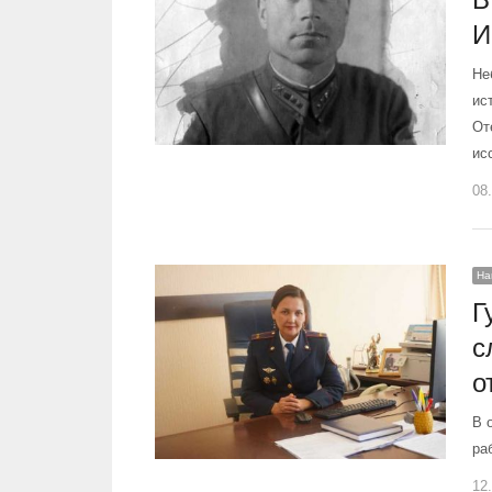
И
Не
ис
От
ис
08
На
Г
с
о
В 
ра
12