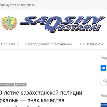
еализуется по подписке
Полиция
Расследование преступлений
Наши проекты
Под
Найт
ши проекты
Новости
0-летие казахстанской полиции:
Нед
ркалык — знак качества