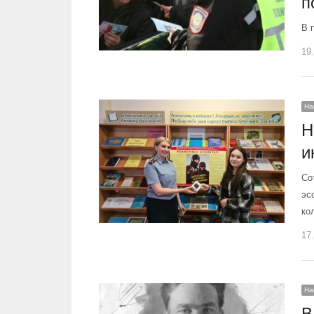
п
В 
19
На
Н
и
Со
эс
ко
17
На
В