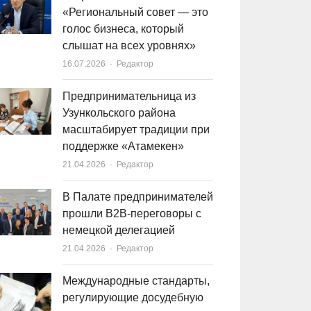
«Региональный совет — это
голос бизнеса, который
слышат на всех уровнях»
16.07.2026
Author
Редактор
Предпринимательница из
Узункольского района
масштабирует традиции при
поддержке «Атамекен»
21.04.2026
Author
Редактор
В Палате предпринимателей
прошли B2B-переговоры с
немецкой делегацией
21.04.2026
Author
Редактор
Международные стандарты,
регулирующие досудебную