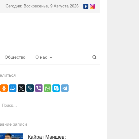
Сегодня: Воскресенье, 9 Августа 2026
Open
Общество
О нас
search
panel
елиться
и:
авние записи
Кайрат Маишев: