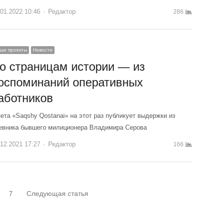
.01.2022 10:46
Author
Редактор
286
ши проекты
Новости
о страницам истории — из
оспоминаний оперативных
аботников
зета «Saqshy Qostanai» на этот раз публикует выдержки из
евника бывшего милиционера Владимира Серова
.12.2021 17:27
Author
Редактор
166
7
Следующая статья
ца
Страница