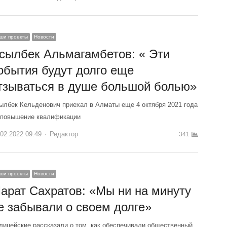
ши проекты
Новости
сылбек Альмагамбетов: « Эти
обытия будут долго еще
тзываться в душе большой болью»
ылбек Кельденович приехал в Алматы еще 4 октября 2021 года
 повышение квалификации
.02.2022 09:49
Author
Редактор
341
ши проекты
Новости
арат Сахратов: «Мы ни на минуту
е забывали о своем долге»
лицейские рассказали о том, как обеспечивали общественный