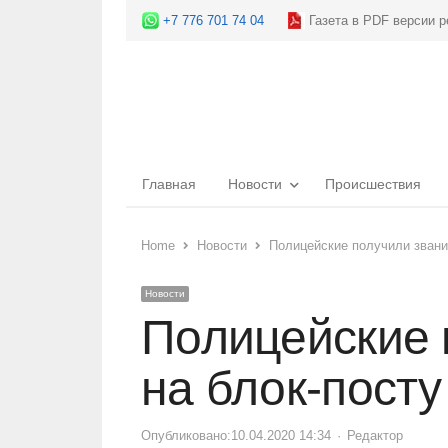
+7 776 701 74 04
Газета в PDF версии р
Главная
Новости
Происшествия
Home
Новости
Полицейские получили звани
Новости
Полицейские 
на блок-посту
Опубликовано:
10.04.2020 14:34
Author
Редактор