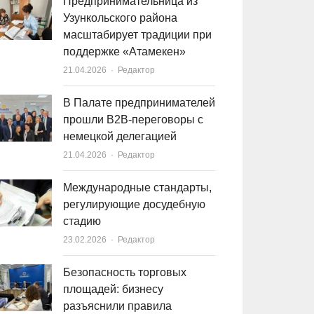
Предпринимательница из
Узункольского района
масштабирует традиции при
поддержке «Атамекен»
21.04.2026
Author
Редактор
В Палате предпринимателей
прошли B2B-переговоры с
немецкой делегацией
21.04.2026
Author
Редактор
Международные стандарты,
регулирующие досудебную
стадию
23.02.2026
Author
Редактор
Безопасность торговых
площадей: бизнесу
разъяснили правила