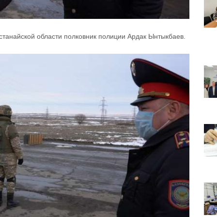
станайской области полковник полиции Ардак Ынтыкбаев.