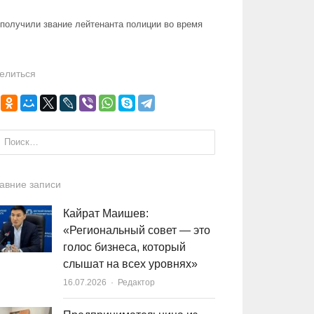
получили звание лейтенанта полиции во время
елиться
и:
авние записи
Кайрат Маишев:
«Региональный совет — это
голос бизнеса, который
слышат на всех уровнях»
16.07.2026
Author
Редактор