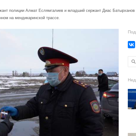
ржант полиции Алмат Еслямгалиев и младший сержант Диас Батырханов 
нном на мендикаринской трассе.
Под
Найт
Нед