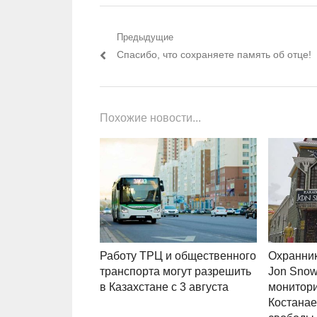
Навигация по записям
Предыдущие
Предыдущий пост:
Спасибо, что сохраняете память об отце!
Похожие новости...
Работу ТРЦ и общественного
Охранник
транспорта могут разрешить
Jon Snow
в Казахстане с 3 августа
монитори
Костанае