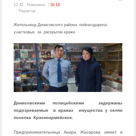
12:42
Изменено:
16:14
Author
Редактор
Жительница Денисовского района поблагодарила
участковых за раскрытие кражи
Денисовскими полицейскими задержаны
подозреваемые в кражах имущества у селян
поселка Красноармейское.
Предпринимательница Анара Жасарова имеет в