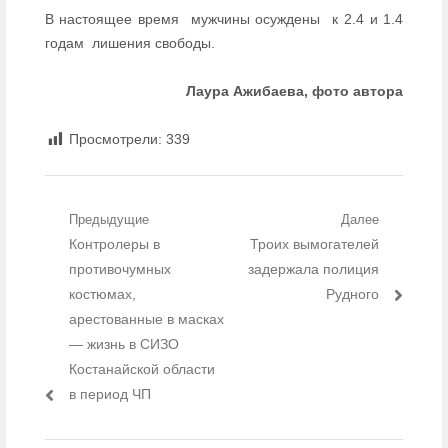
В настоящее время мужчины осуждены к 2.4 и 1.4
годам лишения свободы.
Лаура Ажибаева, фото автора
Просмотрели:
339
Навигация по записям
Предыдущие
Далее
Предыдущий пост:
Контролеры в
Следующий пост:
Троих вымогателей
противочумных
задержала полиция
костюмах,
Рудного
арестованные в масках
— жизнь в СИЗО
Костанайской области
в период ЧП