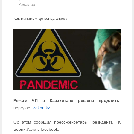
Author
Редактор
Как минимум до конца апреля.
Режим ЧП в Казахстане решено продлить
,
передает
zakon.kz
.
Об этом сообщил пресс-секретарь Президента РК
Берик Уали в facebook: