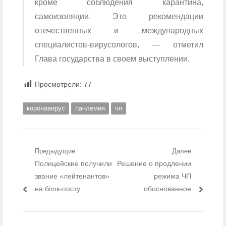
кроме соблюдения карантина,
самоизоляции. Это рекомендации
отечественных и международных
специалистов-вирусологов, — отметил
Глава государства в своем выступлении.
Просмотрели:
77
коронавирус
панлемия
чп
Навигация по записям
Предыдущие
Далее
Предыдущий пост:
Полицейские получили
Следующий пост:
Решение о продлении
звание «лейтенантов»
режима ЧП
на блок-посту
обоснованное