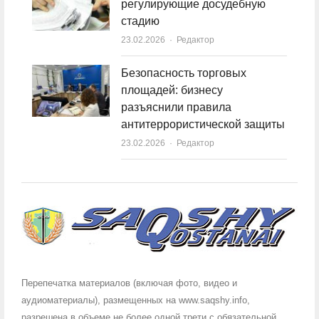
регулирующие досудебную
стадию
23.02.2026
Author
Редактор
Безопасность торговых
площадей: бизнесу
разъяснили правила
антитеррористической защиты
23.02.2026
Author
Редактор
Перепечатка материалов (включая фото, видео и
аудиоматериалы), размещенных на www.saqshy.info,
разрешена в объеме не более одной трети с обязательной