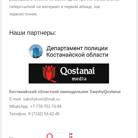
гиперссылкой на материал в первом абзаце, как
первоисточник.
Наши партнеры:
Костанайский областной еженедельник SaqshyQostanai
E-mail: sakshykost@mail.ru
WhatsApp: +7-776-701-74-04
Телефон: 8 (7142) 54-62-46