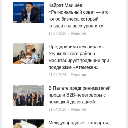
Кайрат Маишев:
«Региональный совет — это
голос бизнеса, который
слышат на всех уровнях»
16.07.2026
Author
Редактор
Предпринимательница из
Узункольского района
масштабирует традиции при
поддержке «Атамекен»
21.04.2026
Author
Редактор
В Палате предпринимателей
прошли B2B-переговоры с
немецкой делегацией
21.04.2026
Author
Редактор
Международные стандарты,