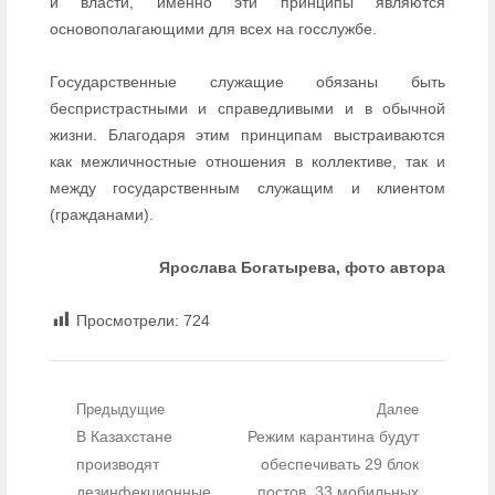
и власти, именно эти принципы являются
основополагающими для всех на госслужбе.
Государственные служащие обязаны быть
беспристрастными и справедливыми и в обычной
жизни. Благодаря этим принципам выстраиваются
как межличностные отношения в коллективе, так и
между государственным служащим и клиентом
(гражданами).
Ярослава Богатырева, фото автора
Просмотрели:
724
Навигация по записям
Предыдущие
Далее
Предыдущий пост:
В Казахстане
Следующий пост:
Режим карантина будут
производят
обеспечивать 29 блок
дезинфекционные
постов, 33 мобильных