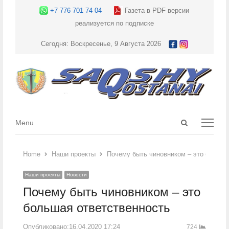
+7 776 701 74 04
Газета в PDF версии
реализуется по подписке
Сегодня: Воскресенье, 9 Августа 2026
Open
Menu
Menu
search
panel
Home
Наши проекты
Почему быть чиновником – это больша
Наши проекты
Новости
Почему быть чиновником – это
большая ответственность
Опубликовано:
16.04.2020 17:24
724