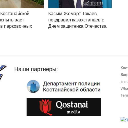
 Костанайской
Касым-Жомарт Токаев
испытывает
поздравил казахстанцев с
 в парковочных
Днем защитника Отечества
Кос
Наши партнеры:
Saq
E-ma
What
Теле