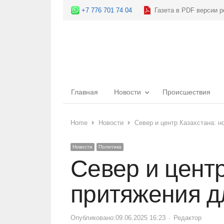
+7 776 701 74 04
Газета в PDF версии р
Главная
Новости
Происшествия
Home
Новости
Север и центр Казахстана: н
Новости
Политика
Север и центр
притяжения д
Опубликовано:
09.06.2025 16:23
Author
Редактор