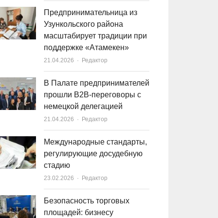
Предпринимательница из
Узункольского района
масштабирует традиции при
поддержке «Атамекен»
21.04.2026
Author
Редактор
В Палате предпринимателей
прошли B2B-переговоры с
немецкой делегацией
21.04.2026
Author
Редактор
Международные стандарты,
регулирующие досудебную
стадию
23.02.2026
Author
Редактор
Безопасность торговых
площадей: бизнесу