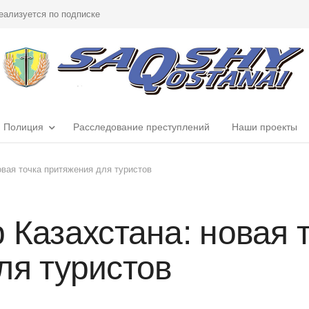
еализуется по подписке
Полиция
Расследование преступлений
Наши проекты
овая точка притяжения для туристов
 Казахстана: новая 
ля туристов