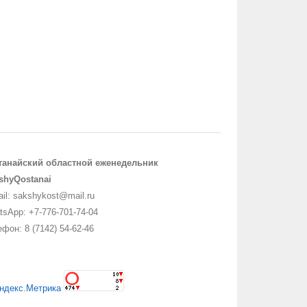
танайский областной еженедельник
shyQostanai
il: sakshykost@mail.ru
sApp: +7-776-701-74-04
фон: 8 (7142) 54-62-46