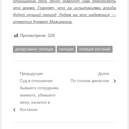
отношение друг другу помогут нам преодолеть
это время. Говорят, что за испытаниями всегда
будут лучший период, будем на это надеяться, —
отметил Курмет Мажикенов.
Просмотрели:
228
департамент полиции
полиция
полиция костанай
Навигация по записям
Предыдущие
Далее
Предыдущий пост:
Суд в отношении
Следующий пост:
По стопам династии
бывшего сотрудника
акимата, убившего
жену, начался в
Костанае