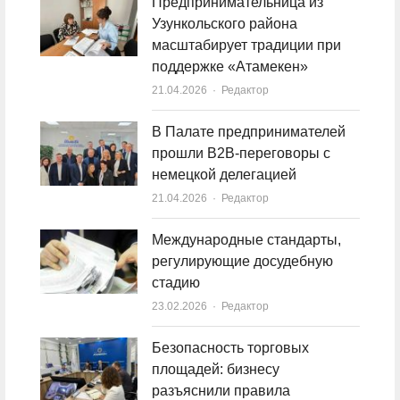
Предпринимательница из
Узункольского района
масштабирует традиции при
поддержке «Атамекен»
21.04.2026
Author
Редактор
В Палате предпринимателей
прошли B2B-переговоры с
немецкой делегацией
21.04.2026
Author
Редактор
Международные стандарты,
регулирующие досудебную
стадию
23.02.2026
Author
Редактор
Безопасность торговых
площадей: бизнесу
разъяснили правила