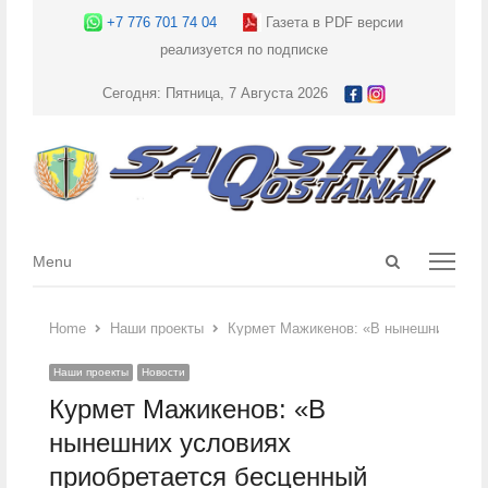
+7 776 701 74 04
Газета в PDF версии
реализуется по подписке
Сегодня: Пятница, 7 Августа 2026
Open
Menu
Menu
search
panel
Home
Наши проекты
Курмет Мажикенов: «В нынешних усло
Наши проекты
Новости
Курмет Мажикенов: «В
нынешних условиях
приобретается бесценный