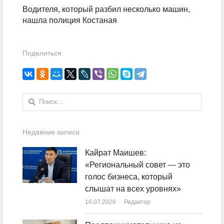
Водителя, который разбил несколько машин,
нашла полиция Костаная
Поделиться
Найти:
Недавние записи
Кайрат Маишев:
«Региональный совет — это
голос бизнеса, который
слышат на всех уровнях»
16.07.2026
Author
Редактор