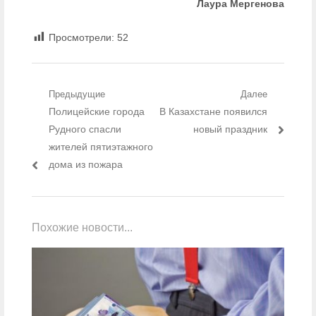
Лаура Мергенова
Просмотрели:
52
Навигация по записям
Предыдущие
Далее
Предыдущий пост:
Полицейские города
Следующий пост:
В Казахстане появился
Рудного спасли
новый праздник
жителей пятиэтажного
дома из пожара
Похожие новости...