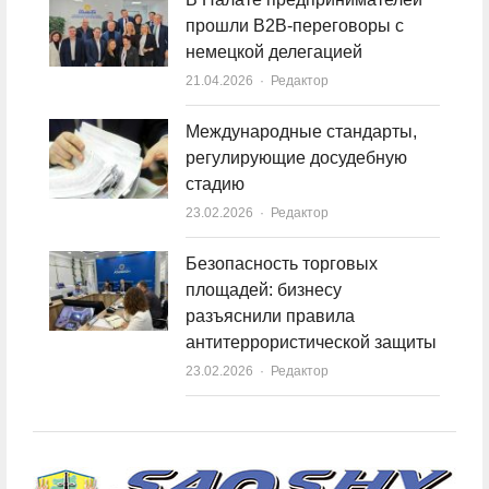
прошли B2B-переговоры с
немецкой делегацией
21.04.2026
Author
Редактор
Международные стандарты,
регулирующие досудебную
стадию
23.02.2026
Author
Редактор
Безопасность торговых
площадей: бизнесу
разъяснили правила
антитеррористической защиты
23.02.2026
Author
Редактор