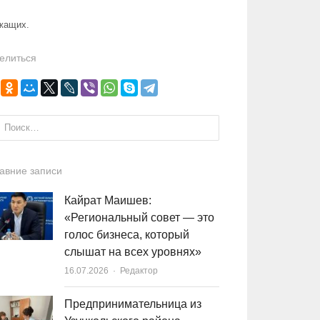
ужащих.
елиться
и:
авние записи
Кайрат Маишев:
«Региональный совет — это
голос бизнеса, который
слышат на всех уровнях»
16.07.2026
Author
Редактор
Предпринимательница из