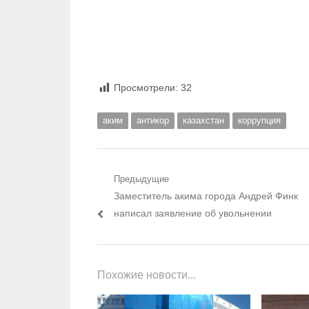
Просмотрели:
32
аким
антикор
казахстан
коррупция
Навигация по записям
Предыдущие
Предыдущий пост:
Заместитель акима города Андрей Финк
написал заявление об увольнении
Похожие новости...