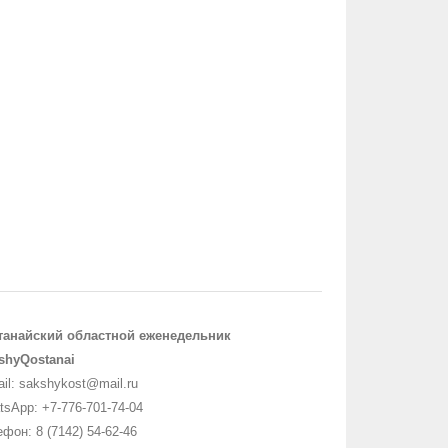
танайский областной еженедельник
shyQostanai
il: sakshykost@mail.ru
sApp: +7-776-701-74-04
фон: 8 (7142) 54-62-46