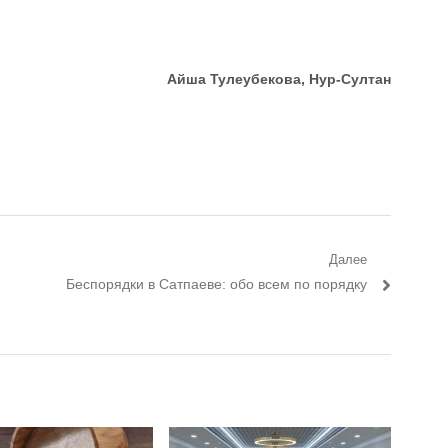
Айша Тулеубекова, Нур-Султан
Далее
Следующий пост:
Беспорядки в Сатпаеве: обо всем по порядку