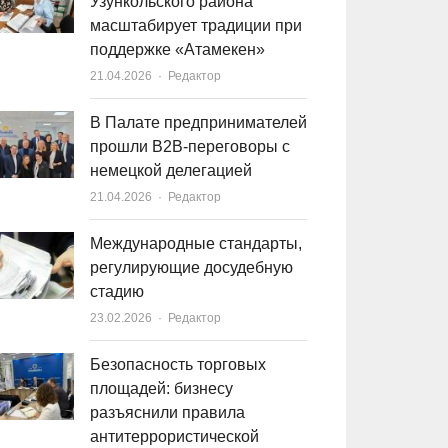
Узункольского района
масштабирует традиции при
поддержке «Атамекен»
21.04.2026
Author
Редактор
В Палате предпринимателей
прошли B2B-переговоры с
немецкой делегацией
21.04.2026
Author
Редактор
Международные стандарты,
регулирующие досудебную
стадию
23.02.2026
Author
Редактор
Безопасность торговых
площадей: бизнесу
разъяснили правила
антитеррористической