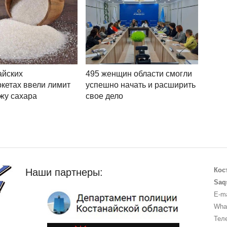
айских
495 женщин области смогли
кетах ввели лимит
успешно начать и расширить
жу сахара
свое дело
Кос
Наши партнеры:
Saq
E-ma
What
Теле