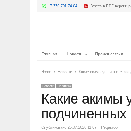
+7 776 701 74 04
Газета в PDF версии р
Главная
Новости
Происшествия
Home
Новости
Какие акимы ушли в отставк
Новости
Политика
Какие акимы у
подчиненных
Опубликовано:
25.07.2020 11:07
Author
Редактор