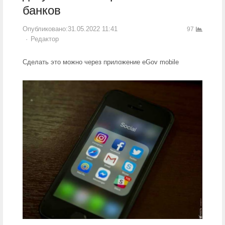
банков
Опубликовано:
31.05.2022 11:41
97
Author
Редактор
Сделать это можно через приложение eGov mobile