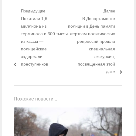
Навигация по записям
Предыдущие
Далее
Предыдущий пост:
Похитили 1,6
Следующий пост:
В Департаменте
миллиона из
полиции в День памяти
терминала и 300 тысяч
жертвам политических
из кассы —
репрессий прошла
полицейские
специальная
задержали
экскурсия,
преступников
посвященная этой
дате
Похожие новости...