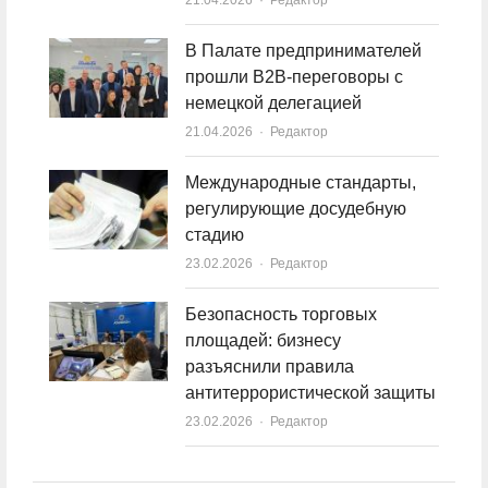
21.04.2026
Author
Редактор
В Палате предпринимателей
прошли B2B-переговоры с
немецкой делегацией
21.04.2026
Author
Редактор
Международные стандарты,
регулирующие досудебную
стадию
23.02.2026
Author
Редактор
Безопасность торговых
площадей: бизнесу
разъяснили правила
антитеррористической защиты
23.02.2026
Author
Редактор