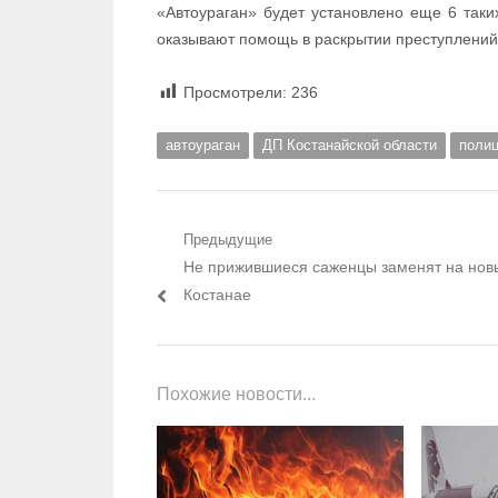
«Автоураган» будет установлено еще 6 таки
оказывают помощь в раскрытии преступлений
Просмотрели:
236
автоураган
ДП Костанайской области
поли
Навигация по записям
Предыдущие
Предыдущий пост:
Не прижившиеся саженцы заменят на нов
Костанае
Похожие новости...