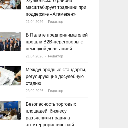
Узункольского района
масштабирует традиции при
поддержке «Атамекен»
21.04.2026
Author
Редактор
В Палате предпринимателей
прошли B2B-переговоры с
немецкой делегацией
21.04.2026
Author
Редактор
Международные стандарты,
регулирующие досудебную
стадию
23.02.2026
Author
Редактор
Безопасность торговых
площадей: бизнесу
разъяснили правила
антитеррористической