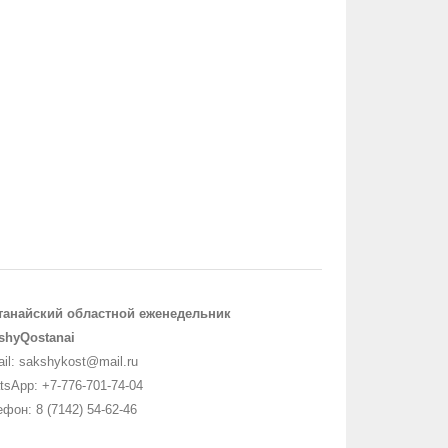
танайский областной еженедельник
shyQostanai
il: sakshykost@mail.ru
sApp: +7-776-701-74-04
фон: 8 (7142) 54-62-46