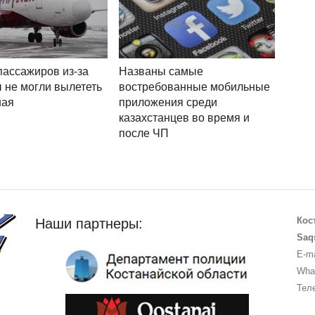
пассажиров из-за
Названы самые
 не могли вылететь
востребованные мобильные
ная
приложения среди
казахстанцев во время и
после ЧП
Кос
Наши партнеры:
Saq
E-ma
What
Теле