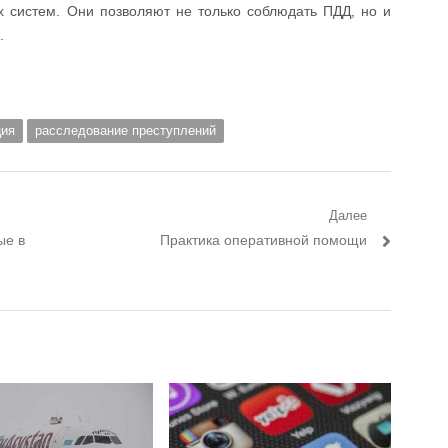
х систем. Они позволяют не только соблюдать ПДД, но и
.
ция
расследование преступлений
Далее
ые в
Следующий пост:
Практика оперативной помощи