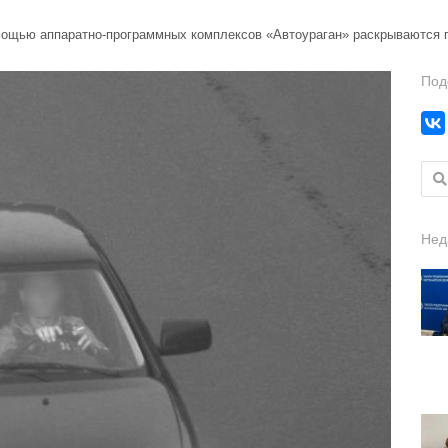
омощью аппаратно-программных комплексов «Автоураган» раскрываются 
Под
Найт
Нед