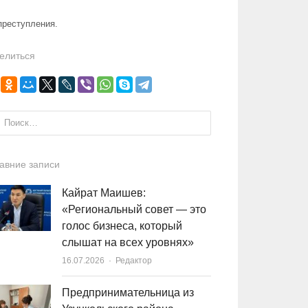
преступления.
елиться
и:
авние записи
Кайрат Маишев:
«Региональный совет — это
голос бизнеса, который
слышат на всех уровнях»
16.07.2026
Author
Редактор
Предпринимательница из