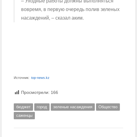
– Уходные работы должны выполняться
вовремя, в первую очередь полив зеленых
насаждений, – сказал аким.
Источник:
top-news.kz
Просмотрели:
166
бюджет
город
зеленые насаждения
Общество
саженцы