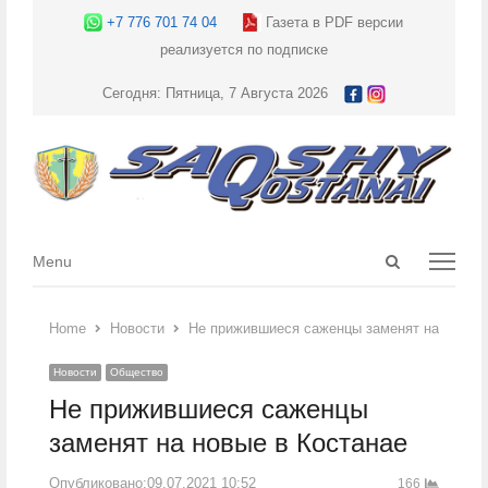
+7 776 701 74 04
Газета в PDF версии
реализуется по подписке
Сегодня: Пятница, 7 Августа 2026
Open
Menu
Menu
search
panel
Home
Новости
Не прижившиеся саженцы заменят на новые 
Новости
Общество
Не прижившиеся саженцы
заменят на новые в Костанае
Опубликовано:
09.07.2021 10:52
166