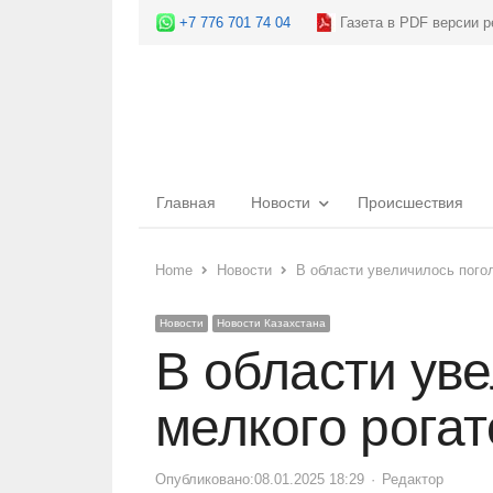
+7 776 701 74 04
Газета в PDF версии р
Главная
Новости
Происшествия
Home
Новости
В области увеличилось погол
Новости
Новости Казахстана
В области уве
мелкого рогат
Опубликовано:
08.01.2025 18:29
Author
Редактор