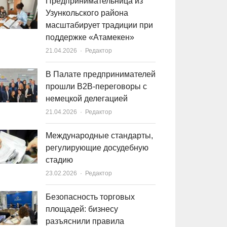
Предпринимательница из
Узункольского района
масштабирует традиции при
поддержке «Атамекен»
21.04.2026
Author
Редактор
В Палате предпринимателей
прошли B2B-переговоры с
немецкой делегацией
21.04.2026
Author
Редактор
Международные стандарты,
регулирующие досудебную
стадию
23.02.2026
Author
Редактор
Безопасность торговых
площадей: бизнесу
разъяснили правила