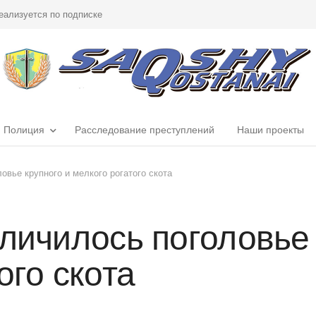
еализуется по подписке
Полиция
Расследование преступлений
Наши проекты
овье крупного и мелкого рогатого скота
личилось поголовье 
ого скота