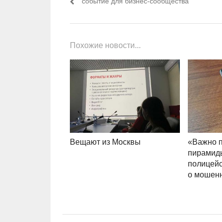
событие для бизнес-сообщества
Похожие новости...
Вещают из Москвы
«Важно п
пирамид
полицей
о мошен