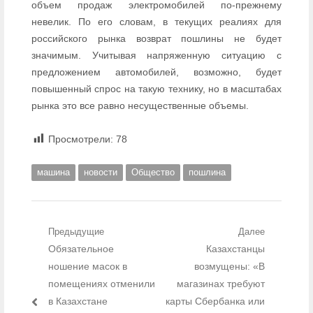
объем продаж электромобилей по-прежнему
невелик. По его словам, в текущих реалиях для
российского рынка возврат пошлины не будет
значимым. Учитывая напряженную ситуацию с
предложением автомобилей, возможно, будет
повышенный спрос на такую технику, но в масштабах
рынка это все равно несущественные объемы.
Просмотрели:
78
машина
новости
Общество
пошлина
Навигация по записям
Предыдущие
Далее
Предыдущий пост:
Обязательное
Казахстанцы
Следующий
пост:
ношение масок в
возмущены: «В
помещениях отменили
магазинах требуют
в Казахстане
карты Сбербанка или