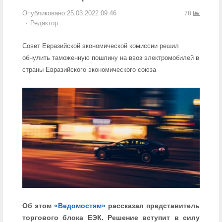
Опубликовано:
25.03.2022 09:46
78
Author
Редактор
Совет Евразийской экономической комиссии решил
обнулить таможенную пошлину на ввоз электромобилей в
страны Евразийского экономического союза
Об этом
«Ведомостям»
рассказал представитель
торгового блока ЕЭК. Решение вступит в силу