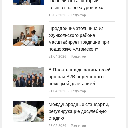
голос бизнеса, который
слышат на всех уровнях»
16.07.2026
Author
Редактор
Предпринимательница из
Узункольского района
масштабирует традиции при
поддержке «Атамекен»
21.04.2026
Author
Редактор
В Палате предпринимателей
прошли B2B-переговоры с
немецкой делегацией
21.04.2026
Author
Редактор
Международные стандарты,
регулирующие досудебную
стадию
23.02.2026
Author
Редактор