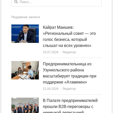
Найти:
Недавние записи
Кайрат Маишев:
«Региональный совет — это
голос бизнеса, который
слышат на всех уровнях»
16.07.2026
Author
Редактор
Предпринимательница из
Узункольского района
масштабирует традиции при
поддержке «Атамекен»
21.04.2026
Author
Редактор
В Палате предпринимателей
прошли B2B-переговоры с
немецкой делегацией