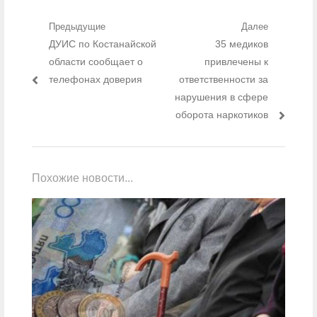
Навигация по записям
Предыдущие
Далее
Предыдущий пост:
ДУИС по Костанайской
35 медиков
Следующий
пост:
области сообщает о
привлечены к
телефонах доверия
ответственности за
нарушения в сфере
оборота наркотиков
Похожие новости...