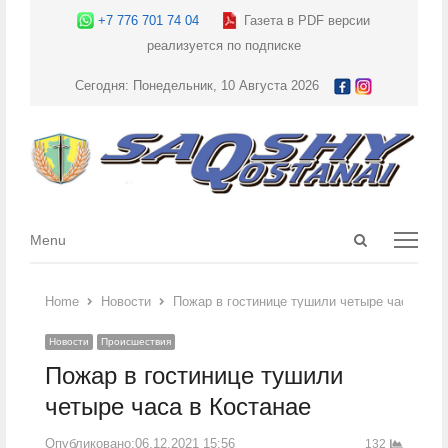
+7 776 701 74 04
Газета в PDF версии
реализуется по подписке
Сегодня: Понедельник, 10 Августа 2026
Open
Menu
Menu
search
panel
Home
Новости
Пожар в гостинице тушили четыре часа в Ко
Новости
Происшествия
Пожар в гостинице тушили
четыре часа в Костанае
Опубликовано:
06.12.2021 15:56
132