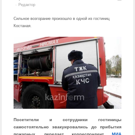
Author
Редактор
Сильное возгорание произошло в одной из гостиниц
Костаная.
Посетители и сотрудники гостиницы
самостоятельно эвакуировались до прибытия
пожарных, передает корреспондент
МИА