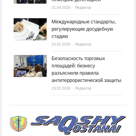
21.04.2026
Author
Редактор
Международные стандарты,
регулирующие досудебную
стадию
23.02.2026
Author
Редактор
Безопасность торговых
площадей: бизнесу
разъяснили правила
антитеррористической защиты
23.02.2026
Author
Редактор