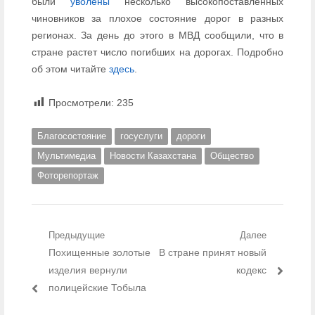
были
уволены
несколько высокопоставленных
чиновников за плохое состояние дорог в разных
регионах. За день до этого в МВД сообщили, что в
стране растет число погибших на дорогах. Подробно
об этом читайте
здесь
.
Просмотрели:
235
Благосостояние
госуслуги
дороги
Мультимедиа
Новости Казахстана
Общество
Фоторепортаж
Навигация по записям
Предыдущие
Далее
Предыдущий пост:
Похищенные золотые
Следующий пост:
В стране принят новый
изделия вернули
кодекс
полицейские Тобыла