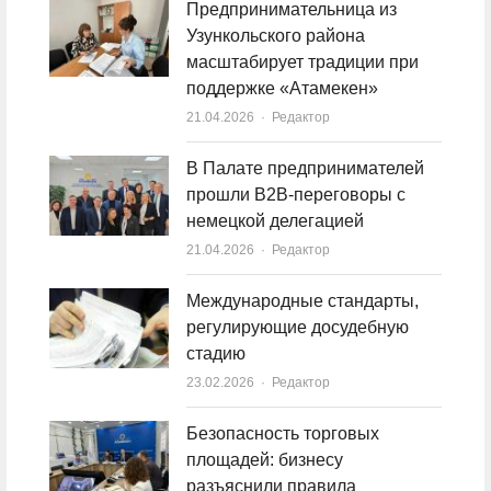
Предпринимательница из
Узункольского района
масштабирует традиции при
поддержке «Атамекен»
21.04.2026
Author
Редактор
В Палате предпринимателей
прошли B2B-переговоры с
немецкой делегацией
21.04.2026
Author
Редактор
Международные стандарты,
регулирующие досудебную
стадию
23.02.2026
Author
Редактор
Безопасность торговых
площадей: бизнесу
разъяснили правила