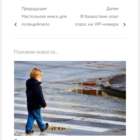
Навигация по записям
Предыдущие
Далее
Предыдущий пост:
Настольная книга для
Следующий пост:
В Казахстане упал
полицейского
спрос на VIP-номера
Похожие новости...