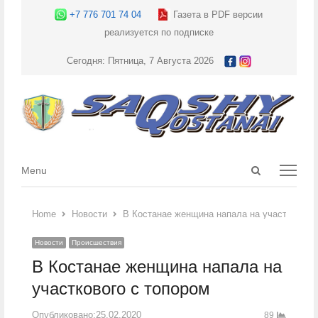
+7 776 701 74 04
Газета в PDF версии
реализуется по подписке
Сегодня: Пятница, 7 Августа 2026
Open
Menu
Menu
search
panel
Home
Новости
В Костанае женщина напала на участкового 
Новости
Происшествия
В Костанае женщина напала на
участкового с топором
Опубликовано:
25.02.2020
89