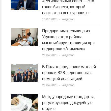
«Региональный совет — это
голос бизнеса, который
слышат на всех уровнях»
16.07.2026
Author
Редактор
Предпринимательница из
Узункольского района
масштабирует традиции при
поддержке «Атамекен»
21.04.2026
Author
Редактор
В Палате предпринимателей
прошли B2B-переговоры с
немецкой делегацией
21.04.2026
Author
Редактор
Международные стандарты,
регулирующие досудебную
стадию