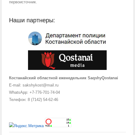
первоисточник.
Наши партнеры:
Костанайский областной еженедельник SaqshyQostanai
E-mail: sakshykost@mail.ru
WhatsApp: +7-776-701-74-04
Телефон: 8 (7142) 54-62-46