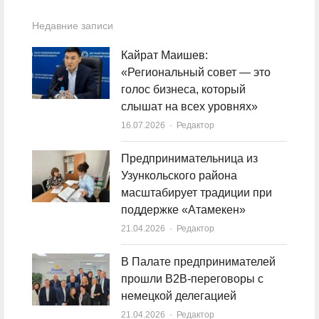
Недавние записи
Кайрат Маишев:
«Региональный совет — это
голос бизнеса, который
слышат на всех уровнях»
16.07.2026
Author
Редактор
Предпринимательница из
Узункольского района
масштабирует традиции при
поддержке «Атамекен»
21.04.2026
Author
Редактор
В Палате предпринимателей
прошли B2B-переговоры с
немецкой делегацией
21.04.2026
Author
Редактор