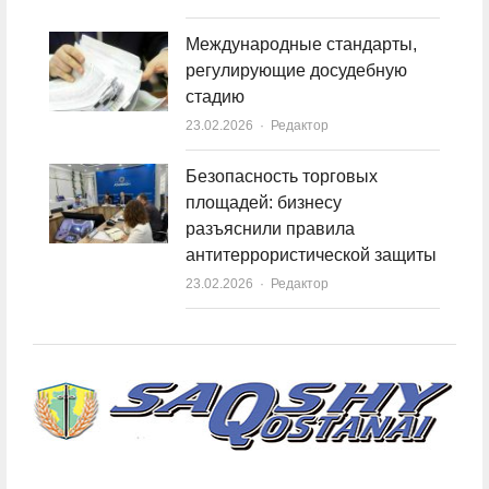
Международные стандарты,
регулирующие досудебную
стадию
23.02.2026
Author
Редактор
Безопасность торговых
площадей: бизнесу
разъяснили правила
антитеррористической защиты
23.02.2026
Author
Редактор