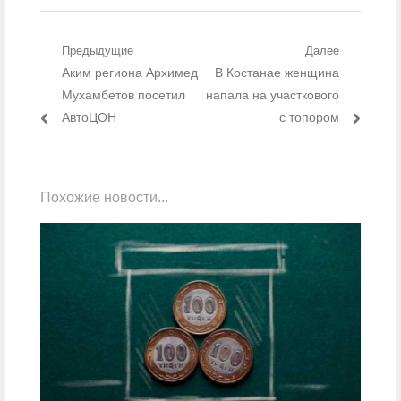
Навигация по записям
Предыдущие
Далее
Предыдущий пост:
Аким региона Архимед
Следующий пост:
В Костанае женщина
Мухамбетов посетил
напала на участкового
АвтоЦОН
с топором
Похожие новости...