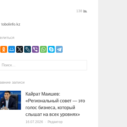
138
obolinfo.kz
елиться
и:
авние записи
Кайрат Маишев:
«Региональный совет — это
голос бизнеса, который
слышат на всех уровнях»
16.07.2026
Author
Редактор