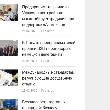
Предпринимательница из
Узункольского района
масштабирует традиции при
поддержке «Атамекен»
21.04.2026
Author
Редактор
В Палате предпринимателей
прошли B2B-переговоры с
немецкой делегацией
21.04.2026
Author
Редактор
Международные стандарты,
регулирующие досудебную
стадию
23.02.2026
Author
Редактор
Безопасность торговых
площадей: бизнесу