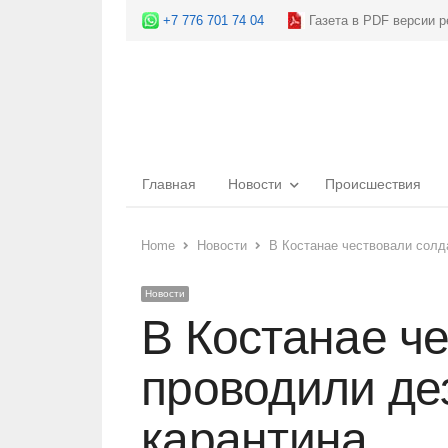
+7 776 701 74 04
Газета в PDF версии р
Главная
Новости
Происшествия
Home
Новости
В Костанае чествовали солд
Новости
В Костанае че
проводили де
карантина