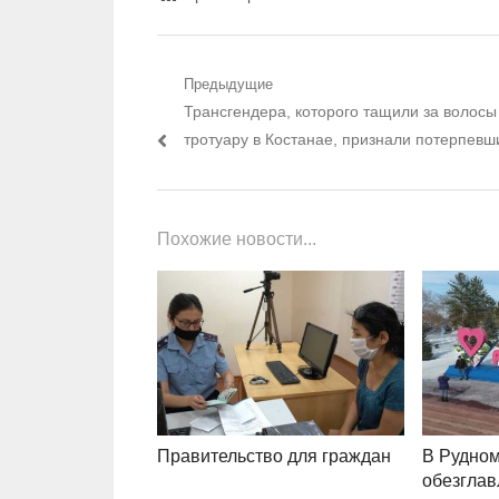
Навигация по записям
Предыдущие
Предыдущий пост:
Трансгендера, которого тащили за волосы
тротуару в Костанае, признали потерпев
Похожие новости...
Правительство для граждан
В Рудно
обезглав