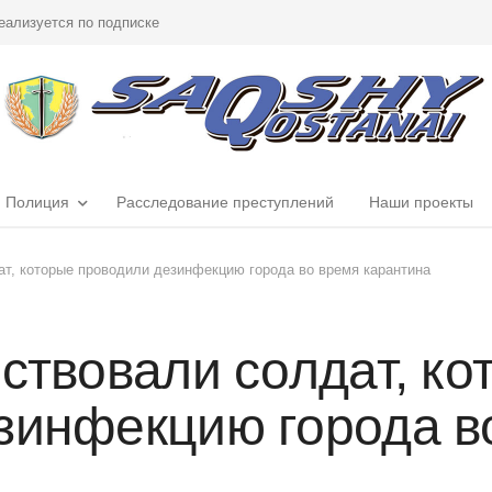
еализуется по подписке
Полиция
Расследование преступлений
Наши проекты
ат, которые проводили дезинфекцию города во время карантина
ствовали солдат, ко
зинфекцию города в