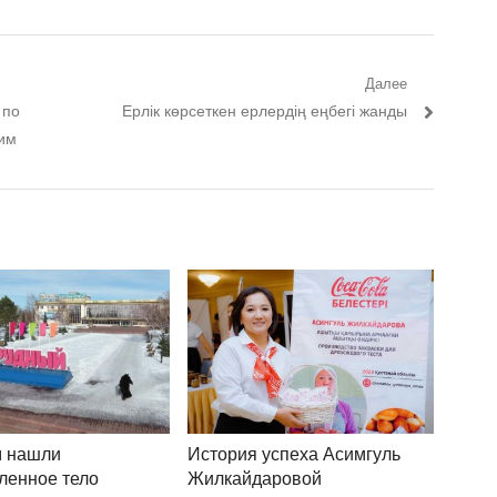
Далее
 по
Следующий пост:
Ерлік көрсеткен ерлердің еңбегі жанды
шим
м нашли
История успеха Асимгуль
ленное тело
Жилкайдаровой