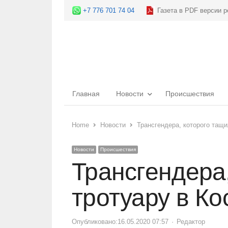
+7 776 701 74 04
Газета в PDF версии р
Главная
Новости
Происшествия
Home
Новости
Трансгендера, которого тащи
Новости
Происшествия
Трансгендера,
тротуару в К
Опубликовано:
16.05.2020 07:57
Author
Редактор