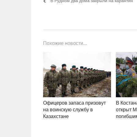
Предыдущий пост:
В Рудном два дома закрыли на карантин
Похожие новости...
Офицеров запаса призовут
В Костан
на воинскую службу в
открыт 
Казахстане
погибши