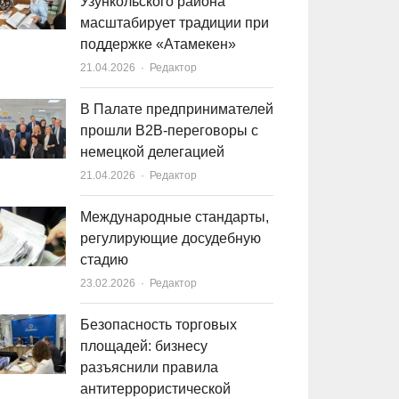
Узункольского района
масштабирует традиции при
поддержке «Атамекен»
21.04.2026
Author
Редактор
В Палате предпринимателей
прошли B2B-переговоры с
немецкой делегацией
21.04.2026
Author
Редактор
Международные стандарты,
регулирующие досудебную
стадию
23.02.2026
Author
Редактор
Безопасность торговых
площадей: бизнесу
разъяснили правила
антитеррористической