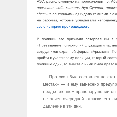
АЗС, расположенную на пересечении пр. Аба
называет себя житель Нур-Султна, приех
здесь из-за карантина)
кидала камнями в окн
на рабочий, которые укладывали неподалек
свою историю произошедшего.
В полиции его признали потерпевшим в 
«Превышение полномочий служащими частных
сотрудников охранной фирмы «Арыстан». По
пройти к участковому полиции, который соста
полицию один, то вместе с ними была правоз
— Протокол был составлен по ста
местах» — и ему вынесено предупр
предъявленном правонарушении он н
не хочет очередной огласки его л
давление в эти дни.