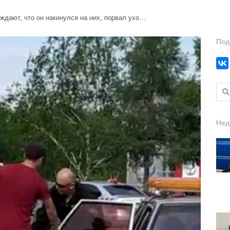
ждают, что он накинулся на них, порвал ухо…
Под
Найт
Нед