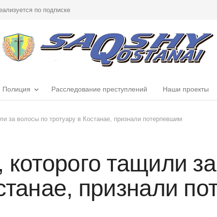
еализуется по подписке
Полиция
Расследование преступлений
Наши проекты
ли за волосы по тротуару в Костанае, признали потерпевшим
 которого тащили за
останае, признали п