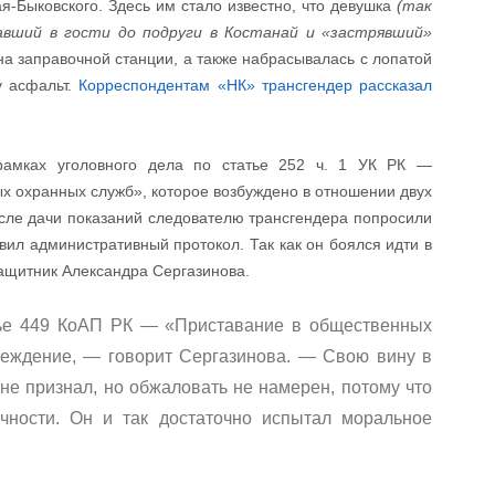
я-Быковского. Здесь им стало известно, что девушка
(так
авший в гости до подруги в Костанай и «застрявший»
а заправочной станции, а также набрасывалась с лопатой
у асфальт.
Корреспондентам «НК» трансгендер рассказал
рамках уголовного дела по статье 252 ч. 1 УК РК —
 охранных служб», которое возбуждено в отношении двух
сле дачи показаний следователю трансгендера попросили
вил административный протокол. Так как он боялся идти в
ащитник Александра Сергазинова.
тье 449 КоАП РК — «Приставание в общественных
еждение, — говорит Сергазинова. — Свою вину в
е признал, но обжаловать не намерен, потому что
ичности. Он и так достаточно испытал моральное