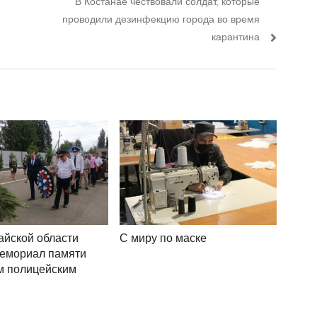
Следующий пост:
В Костанае чествовали солдат, которые
проводили дезинфекцию города во время
карантина
айской области
С миру по маске
Мемориал памяти
м полицейским