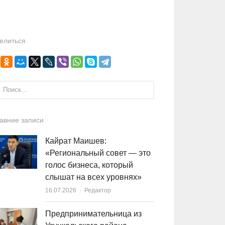
елиться
и:
авние записи
Кайрат Маишев:
«Региональный совет — это
голос бизнеса, который
слышат на всех уровнях»
16.07.2026
Author
Редактор
Предпринимательница из