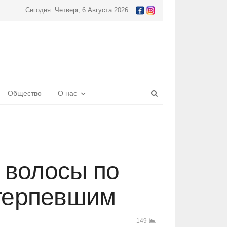
Сегодня: Четверг, 6 Августа 2026
Open
Общество
О нас
search
panel
 волосы по
отерпевшим
149