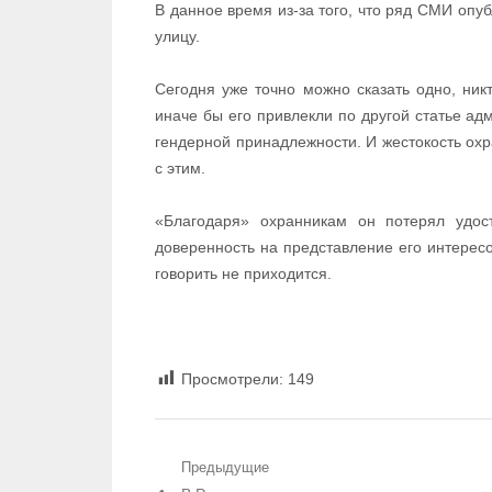
В данное время из-за того, что ряд СМИ опу
улицу.
Сегодня уже точно можно сказать одно, никт
иначе бы его привлекли по другой статье адм
гендерной принадлежности. И жестокость ох
с этим.
«Благодаря» охранникам он потерял удост
доверенность на представление его интерес
говорить не приходится.
Просмотрели:
149
Навигация по записям
Предыдущие