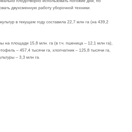
имально плодотворно использовать погожие дни, по
зовать двухсменную работу уборочной техники.
льтур в текущем году составила 22,7 млн га (на 439,2
на площади 15,8 млн. га (в т.ч. пшеница – 12,1 млн га),
офель – 457,4 тысячи га, хлопчатник – 125,8 тысячи га,
льтуры – 3,3 млн га.