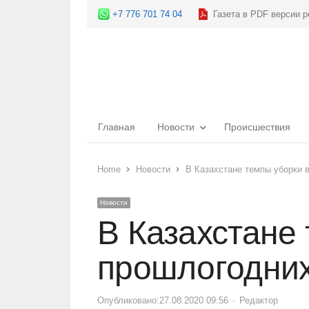
+7 776 701 74 04
Газета в PDF версии р
Главная
Новости
Происшествия
Home
Новости
В Казахстане темпы уборки
Новости
В Казахстане
прошлогодни
Опубликовано:
27.08.2020 09:56
Author
Редактор