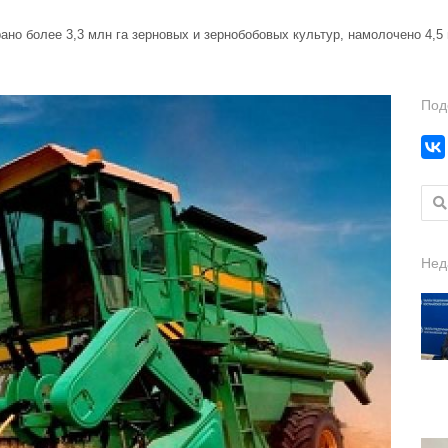
ано более 3,3 млн га зерновых и зернобобовых культур, намолочено 4,5
Под
Найт
Нед