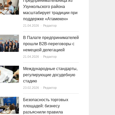
Предпринимательница из
Узункольского района
масштабирует традиции при
поддержке «Атамекен»
21.04.2026
Author
Редактор
В Палате предпринимателей
прошли B2B-переговоры с
немецкой делегацией
21.04.2026
Author
Редактор
Международные стандарты,
регулирующие досудебную
стадию
23.02.2026
Author
Редактор
Безопасность торговых
площадей: бизнесу
разъяснили правила