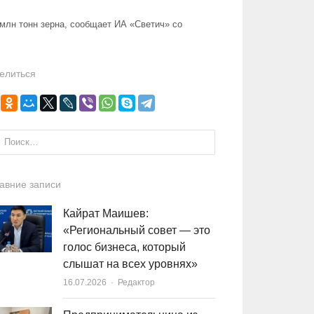
 млн тонн зерна, сообщает ИА «Светич» со
елиться
и:
авние записи
Кайрат Маишев:
«Региональный совет — это
голос бизнеса, который
слышат на всех уровнях»
16.07.2026
Author
Редактор