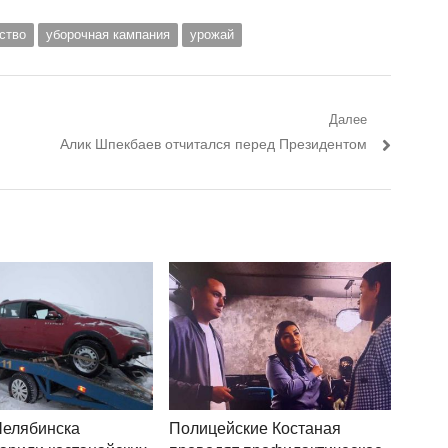
ство
уборочная кампания
урожай
Далее
Следующий пост:
Алик Шпекбаев отчитался перед Президентом
Челябинска
Полицейские Костаная