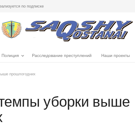
еализуется по подписке
Полиция
Расследование преступлений
Наши проекты
 выше прошлогодних
 темпы уборки выше
х