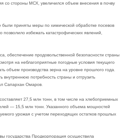
ия со стороны МСХ, увеличился объем внесения в почву
е были приняты меры по химической обработке посевов
то позволило избежать катастрофических явлений,
са, обеспечение продовольственной безопасности страны
смотря на неблагоприятные погодные условия текущего
ать объем производства зерна на уровне прошлого года.
ть внутреннюю потребность страны и отгрузить
ил Сапархан Омаров.
составляет 27,5 млн тонн, в том числе на хлебоприемных
елей — 15,5 млн тонн. Указанного объема мощностей
руемого урожая с учетом переходящих остатков прошлых
авы государства Продкорпорация осуществила