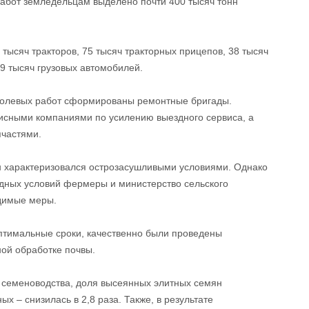
абот земледельцам выделено почти 400 тысяч тонн
тысяч тракторов, 75 тысяч тракторных прицепов, 38 тысяч
9 тысяч грузовых автомобилей.
полевых работ сформированы ремонтные бригады.
висными компаниями по усилению выездного сервиса, а
пчастями.
он характеризовался острозасушливыми условиями. Однако
одных условий фермеры и министерство сельского
димые меры.
птимальные сроки, качественно были проведены
ой обработке почвы.
 семеноводства, доля высеянных элитных семян
ых – снизилась в 2,8 раза. Также, в результате