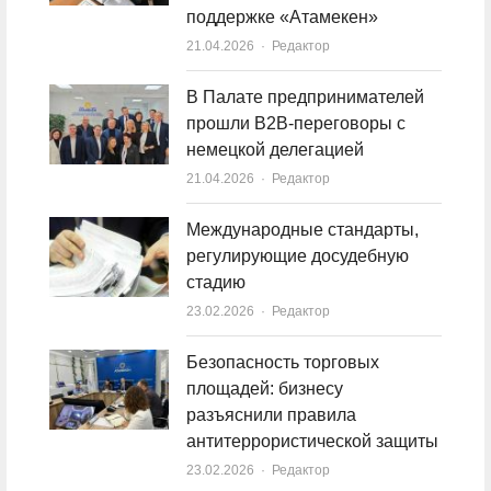
поддержке «Атамекен»
21.04.2026
Author
Редактор
В Палате предпринимателей
прошли B2B-переговоры с
немецкой делегацией
21.04.2026
Author
Редактор
Международные стандарты,
регулирующие досудебную
стадию
23.02.2026
Author
Редактор
Безопасность торговых
площадей: бизнесу
разъяснили правила
антитеррористической защиты
23.02.2026
Author
Редактор