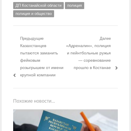
ДП Костанайской области
полиция
полиция и общество
Навигация по записям
Предыдущие
Далее
Предыдущий пост:
Казахстанцев
Следующий пост:
«Адреналин», полиция
пытаются заманить
и пейнтбольные ружья
фейковым
— соревнование
розыгрышем от имени
прошло в Костанае
крупной компании
Похожие новости...