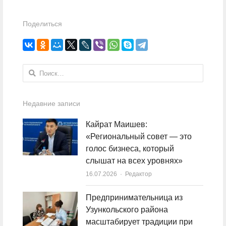
Поделиться
Найти:
Недавние записи
Кайрат Маишев:
«Региональный совет — это
голос бизнеса, который
слышат на всех уровнях»
16.07.2026
Author
Редактор
Предпринимательница из
Узункольского района
масштабирует традиции при