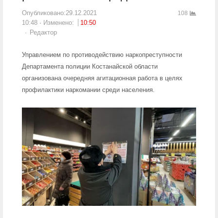
Опубликовано:
29.12.2021
108
10:48
Изменено:
10:50
Author
Редактор
Управлением по противодействию наркопреступности
Департамента полиции Костанайской области
организована очередняя агитационная работа в целях
профилактики наркомании среди населения.