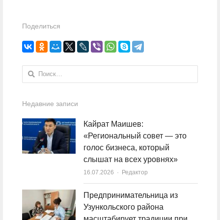
Поделиться
Найти:
Недавние записи
Кайрат Маишев:
«Региональный совет — это
голос бизнеса, который
слышат на всех уровнях»
16.07.2026
Author
Редактор
Предпринимательница из
Узункольского района
масштабирует традиции при