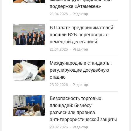
поддержке «Атамекен»
21.04.2026
Author
Редактор
В Палате предпринимателей
прошли B2B-переговоры с
немецкой делегацией
21.04.2026
Author
Редактор
Международные стандарты,
регулирующие досудебную
стадию
23.02.2026
Author
Редактор
Безопасность торговых
площадей: бизнесу
разъяснили правила
антитеррористической защиты
23.02.2026
Author
Редактор