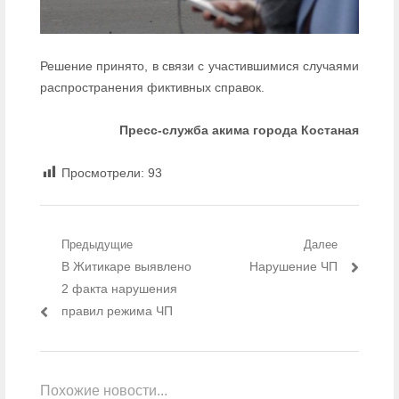
Решение принято, в связи с участившимися случаями
распространения фиктивных справок.
Пресс-служба акима города Костаная
Просмотрели:
93
Навигация по записям
Предыдущие
Далее
Предыдущий пост:
В Житикаре выявлено
Следующий пост:
Нарушение ЧП
2 факта нарушения
правил режима ЧП
Похожие новости...