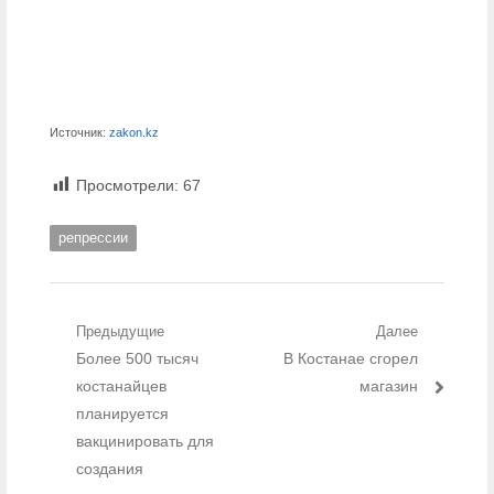
Источник:
zakon.kz
Просмотрели:
67
репрессии
Навигация по записям
Предыдущие
Далее
Предыдущий пост:
Более 500 тысяч
Следующий пост:
В Костанае сгорел
костанайцев
магазин
планируется
вакцинировать для
создания