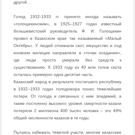
другой…
Голод 1932-1933 гг. принято иногда называть
«голощекинским», в 1925–1927 годах известный
большевистский руководитель Ф. И. Голощекин
провел в Казахском крае так называемый «Малый
Октябрь». У людей отнимали скот, имущество и под
конвоем милиции направляли в «точки оседания»,
где люди просто умирали без средств к
существованию. К 1933 году из 40 млн голов скота
осталась примерно одна десятая часть.
Казахский народ в результате постигшего республику
в 1932–1933 годах голодомора понес тяжелейшие
потери. От голода и связанных с ним эпидемий, а
также постоянно высокого уровня смертности казахи
потеряли 2 миллиона 400 тысяч человек – это 49%
общей численности казахов в те годы.
Пытаясь избежать тяжелой участи, многие казахские