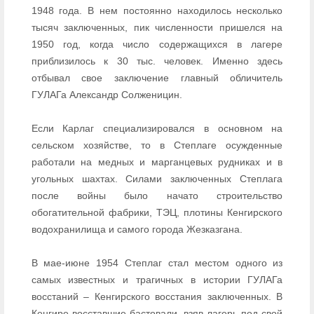
1948 года. В нем постоянно находилось несколько
тысяч заключенных, пик численности пришелся на
1950 год, когда число содержащихся в лагере
приблизилось к 30 тыс. человек. Именно здесь
отбывал свое заключение главный обличитель
ГУЛАГа Александр Солженицин.
Если Карлаг специализировался в основном на
сельском хозяйстве, то в Степлаге осужденные
работали на медных и марганцевых рудниках и в
угольных шахтах. Силами заключенных Степлага
после войны было начато строительство
обогатительной фабрики, ТЭЦ, плотины Кенгирского
водохранилища и самого города Жезказгана.
В мае-июне 1954 Степлаг стал местом одного из
самых известных и трагичных в истории ГУЛАГа
восстаний – Кенгирского восстания заключенных. В
Кенгире восставшие бастовали, взяв лагерь под свой