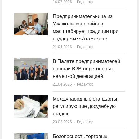
16.07.2026
Author
Редактор
Предпринимательница из
Узункольского района
масштабирует традиции при
поддержке «Атамекен»
21.04.2026
Author
Редактор
В Палате предпринимателей
прошли B2B-переговоры с
немецкой делегацией
21.04.2026
Author
Редактор
Международные стандарты,
регулирующие досудебную
стадию
23.02.2026
Author
Редактор
Безопасность торговых