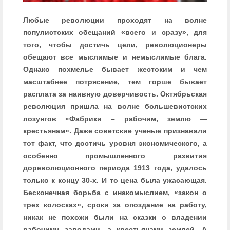
Любые революции проходят на волне
популистских обещаний «всего и сразу», для
того, чтобы достичь цели, революционеры
обещают все мыслимые и немыслимые блага.
Однако похмелье бывает жестоким и чем
масштабнее потрясение, тем горше бывает
расплата за наивную доверчивость. Октябрьская
революция пришла на волне большевистских
лозунгов «Фабрики – рабочим, землю —
крестьянам». Даже советские ученые признавали
тот факт, что достичь уровня экономического, а
особенно промышленного развития
дореволюционного периода 1913 года, удалось
только к концу 30-х. И то цена была ужасающая.
Бесконечная борьба с инакомыслием, «закон о
трех колосках», сроки за опоздание на работу,
никак не похожи были на сказки о владении
рабочими заводами, а крестьянами землей. А