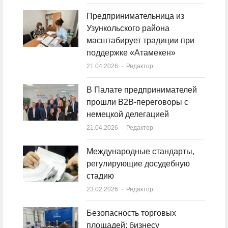
Предпринимательница из
Узункольского района
масштабирует традиции при
поддержке «Атамекен»
21.04.2026
Author
Редактор
В Палате предпринимателей
прошли B2B-переговоры с
немецкой делегацией
21.04.2026
Author
Редактор
Международные стандарты,
регулирующие досудебную
стадию
23.02.2026
Author
Редактор
Безопасность торговых
площадей: бизнесу