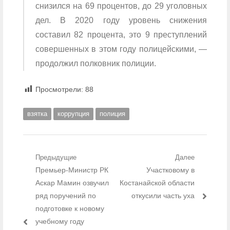
снизился на 69 процентов, до 29 уголовных
дел. В 2020 году уровень снижения
составил 82 процента, это 9 преступлений
совершенных в этом году полицейскими, —
продолжил полковник полиции.
Просмотрели:
88
взятка
коррупция
полиция
Навигация по записям
Предыдущие
Далее
Предыдущий пост:
Премьер-Министр РК
Следующий пост:
Участковому в
Аскар Мамин озвучил
Костанайской области
ряд поручений по
откусили часть уха
подготовке к новому
учебному году