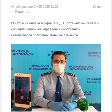
Опубликовано:
04.08.2020 11:35
88
Author
Редактор
Об этом на онлайн брифинге в ДП Костанайской облатси
сообщил начальник Управления собственной
безопасности полковник Жанибек Камзенов.