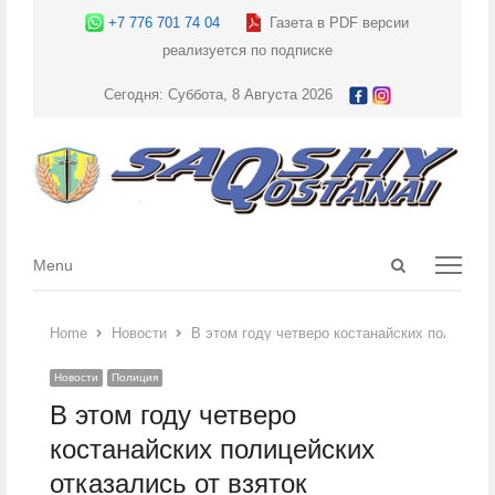
+7 776 701 74 04
Газета в PDF версии
реализуется по подписке
Сегодня: Суббота, 8 Августа 2026
Open
Menu
Menu
search
panel
Home
Новости
В этом году четверо костанайских полицейск
Новости
Полиция
В этом году четверо
костанайских полицейских
отказались от взяток