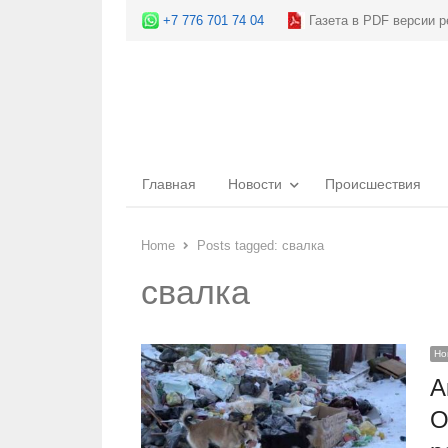
+7 776 701 74 04
Газета в PDF версии р
Главная
Новости
Происшествия
Home
Posts tagged:
свалка
свалка
Но
А
О