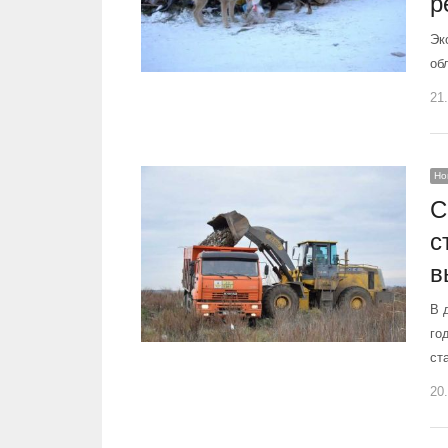
р
Эк
об
21
Но
С
с
в
В 
го
ст
20