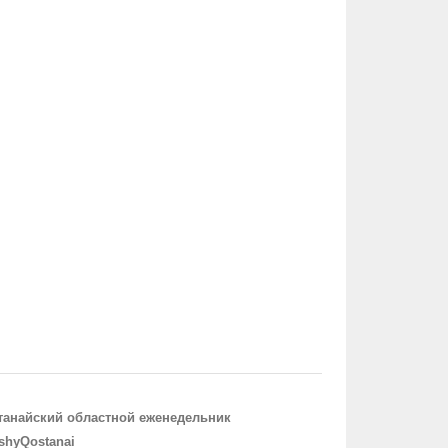
танайский областной еженедельник
shyQostanai