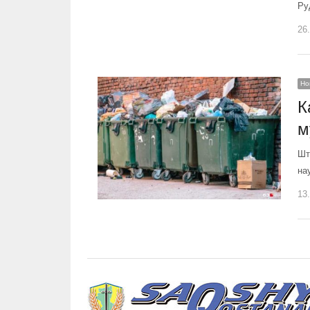
Ру
26
Но
К
м
Шт
на
13