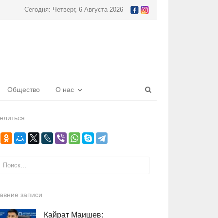
Сегодня: Четверг, 6 Августа 2026
Open
Общество
О нас
search
panel
елиться
и:
авние записи
Кайрат Маишев: