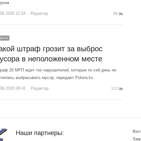
дном
.06.2020 11:54
Author
Редактор
88
вости
акой штраф грозит за выброс
усора в неположенном месте
раф 20 МРП ждет тех нарушителей, которые по сей день не
учились выбрасывать мусор, передает Polisia.kz.
.06.2020 08:41
Author
Редактор
123
Кос
Наши партнеры:
Saq