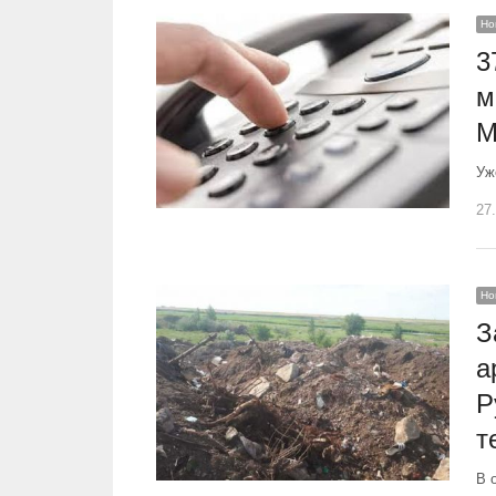
Но
3
м
М
Уж
27
Но
З
а
Р
т
В 