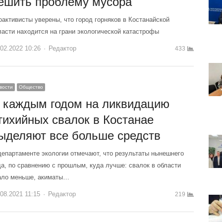
ешить проблему мусора
оактивисты уверены, что город горняков в Костанайской
ласти находится на грани экологической катастрофы
.02.2022 10:26
Author
Редактор
433
вости
Общество
 каждым годом на ликвидацию
тихийных свалок в Костанае
ыделяют все больше средств
департаменте экологии отмечают, что результаты нынешнего
да, по сравнению с прошлым, куда лучше: свалок в области
ало меньше, акиматы…
.08.2021 11:15
Author
Редактор
219