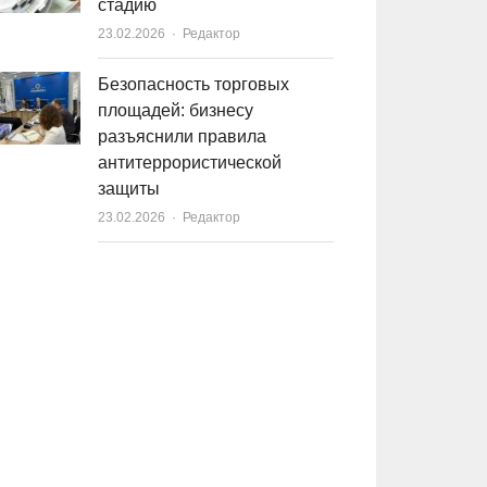
стадию
23.02.2026
Author
Редактор
Безопасность торговых
площадей: бизнесу
разъяснили правила
антитеррористической
защиты
23.02.2026
Author
Редактор