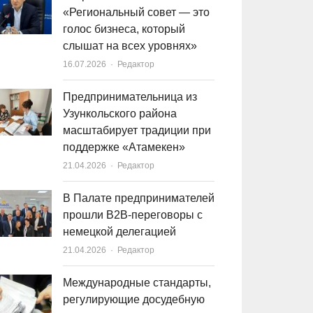
«Региональный совет — это
голос бизнеса, который
слышат на всех уровнях»
16.07.2026
Author
Редактор
Предпринимательница из
Узункольского района
масштабирует традиции при
поддержке «Атамекен»
21.04.2026
Author
Редактор
В Палате предпринимателей
прошли B2B-переговоры с
немецкой делегацией
21.04.2026
Author
Редактор
Международные стандарты,
регулирующие досудебную