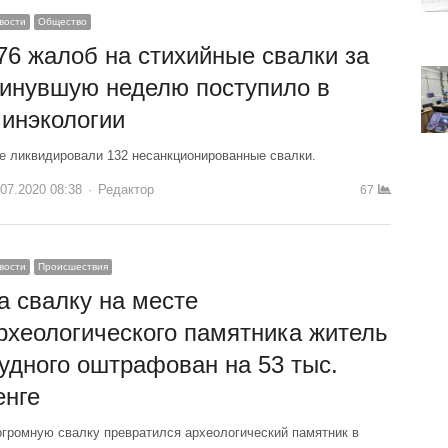
вости
Общество
76 жалоб на стихийные свалки за
инувшую неделю поступило в
инэкологии
е ликвидировали 132 несанкционированные свалки.
.07.2020 08:38
Author
Редактор
67
вости
Происшествия
а свалку на месте
рхеологического памятника житель
удного оштрафован на 53 тыс.
енге
огромную свалку превратился археологический памятник в