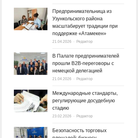
Предпринимательница из
Узункольского района
масштабирует традиции при
поддержке «Атамекен»
21.04.2026
Author
Редактор
В Палате предпринимателей
прошли B2B-переговоры с
немецкой делегацией
21.04.2026
Author
Редактор
Международные стандарты,
регулирующие досудебную
стадию
23.02.2026
Author
Редактор
Безопасность торговых
площадей: бизнесу