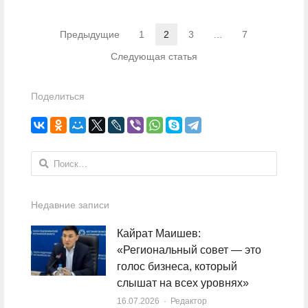
Навигация по записям
Предыдущие
1
2
3
…
7
Страница
Страница
Страница
Страница
Следующая статья
Поделиться
Найти:
Недавние записи
Кайрат Маишев:
«Региональный совет — это
голос бизнеса, который
слышат на всех уровнях»
16.07.2026
Author
Редактор