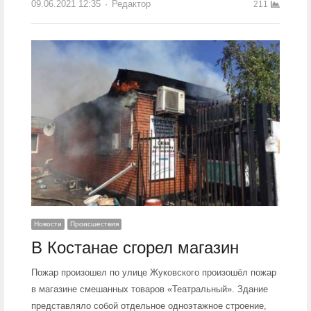
09.06.2021 12:35
Author
Редактор
211
Новости
Происшествия
В Костанае сгорел магазин
Пожар произошел по улице Жуковского произошёл пожар
в магазине смешанных товаров «Театральный». Здание
представляло собой отдельное одноэтажное строение,