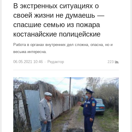
В экстренных ситуациях о
своей жизни не думаешь —
спасшие семью из пожара
костанайские полицейские
Работа в органах внутренних дел сложна, опасна, но и
весьма интересна.
06.05.2021 10:46
Author
Редактор
223