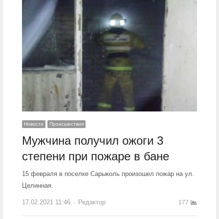
Новости
Происшествия
Мужчина получил ожоги 3
степени при пожаре в бане
15 февраля в поселке Сарыколь произошел пожар на ул.
Целинная.
17.02.2021 11:46
Author
Редактор
177