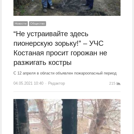
Новости
Общество
“Не устраивайте здесь
пионерскую зорьку!” – УЧС
Костаная просит горожан не
разжигать костры
С 12 апреля в области объявлен пожароопасный период
04.05.2021 10:40
Author
Редактор
215