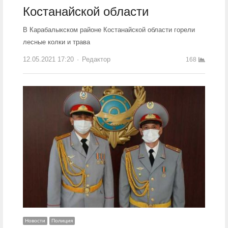
Костанайской области
В Карабалыкском районе Костанайской области горели
лесные колки и трава
12.05.2021 17:20
Author
Редактор
168
Новости
Полиция