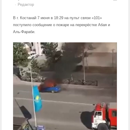
Author
Редактор
В г. Костанай 7 июня в 18:29 на пульт связи «101»
поступило сообщение о пожаре на перекрёстке Абая и
Аль-Фараби.