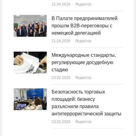
21.04.2026
Author
Редактор
В Палате предпринимателей
прошли B2B-переговоры с
немецкой делегацией
21.04.2026
Author
Редактор
Международные стандарты,
регулирующие досудебную
стадию
23.02.2026
Author
Редактор
Безопасность торговых
площадей: бизнесу
разъяснили правила
антитеррористической защиты
23.02.2026
Author
Редактор