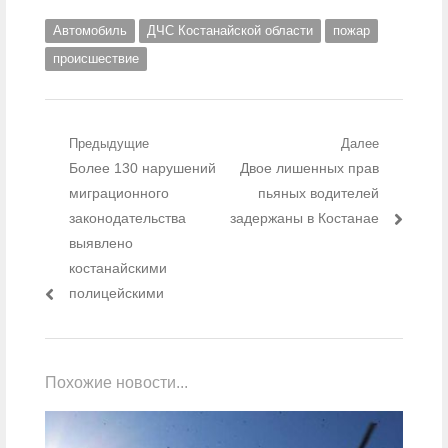
Автомобиль
ДЧС Костанайской области
пожар
происшествие
Навигация по записям
Предыдущие
Далее
Предыдущий пост:
Более 130 нарушений
Следующий пост:
Двое лишенных прав
миграционного
пьяных водителей
законодательства
задержаны в Костанае
выявлено
костанайскими
полицейскими
Похожие новости...