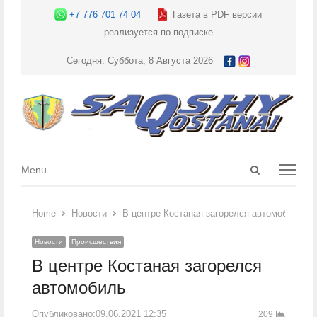
+7 776 701 74 04
Газета в PDF версии
реализуется по подписке
Сегодня: Суббота, 8 Августа 2026
Open
Menu
Menu
search
panel
Home
Новости
В центре Костаная загорелся автомобиль
Новости
Происшествия
В центре Костаная загорелся
автомобиль
Опубликовано:
09.06.2021 12:35
209