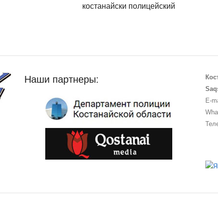
костанайски полицейский
Кос
Наши партнеры:
Saq
E-ma
What
Теле