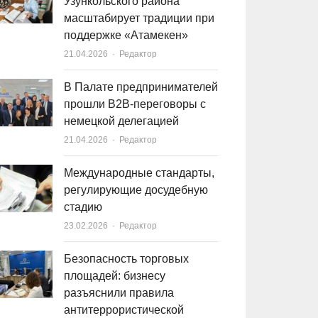
Узункольского района
масштабирует традиции при
поддержке «Атамекен»
21.04.2026
Author
Редактор
В Палате предпринимателей
прошли B2B-переговоры с
немецкой делегацией
21.04.2026
Author
Редактор
Международные стандарты,
регулирующие досудебную
стадию
23.02.2026
Author
Редактор
Безопасность торговых
площадей: бизнесу
разъяснили правила
антитеррористической