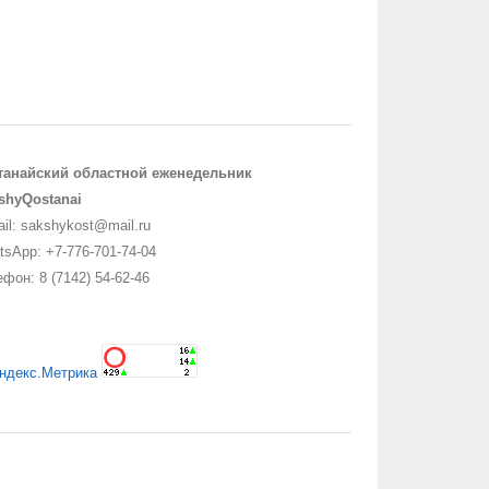
танайский областной еженедельник
shyQostanai
il: sakshykost@mail.ru
sApp: +7-776-701-74-04
фон: 8 (7142) 54-62-46