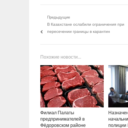
Навигация по записям
Предыдущие
Предыдущий пост:
В Казахстане ослабили ограничения при
пересечении границы в карантин
Похожие новости...
Филиал Палаты
Назначен
предпринимателей в
начальни
Фёдоровском районе
полиции 