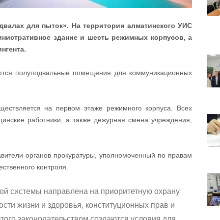
валах для пыток». На территории алматинского УИС
инистративное здание и шесть режимных корпусов, а
нгента.
ются полуподвальные помещения для коммуникационных
ествляется на первом этаже режимного корпуса. Всех
нские работники, а также дежурная смена учреждения,
вители органов прокуратуры, уполномоченный по правам
ественного контроля.
ой системы направлена на приоритетную охрану
ости жизни и здоровья, конституционных прав и
этого законодательством создаются условия для