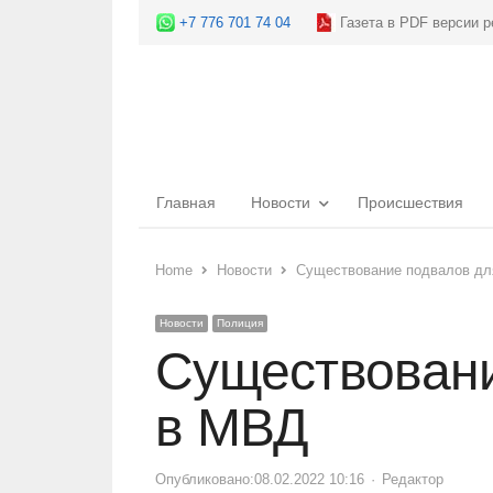
+7 776 701 74 04
Газета в PDF версии р
Главная
Новости
Происшествия
Home
Новости
Существование подвалов дл
Новости
Полиция
Существовани
в МВД
Опубликовано:
08.02.2022 10:16
Author
Редактор