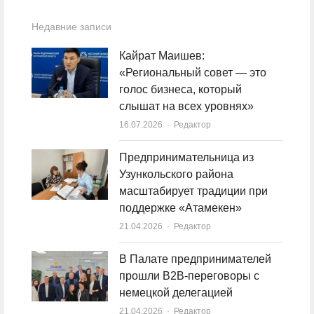
Недавние записи
Кайрат Маишев:
«Региональный совет — это
голос бизнеса, который
слышат на всех уровнях»
16.07.2026
Author
Редактор
Предпринимательница из
Узункольского района
масштабирует традиции при
поддержке «Атамекен»
21.04.2026
Author
Редактор
В Палате предпринимателей
прошли B2B-переговоры с
немецкой делегацией
21.04.2026
Author
Редактор