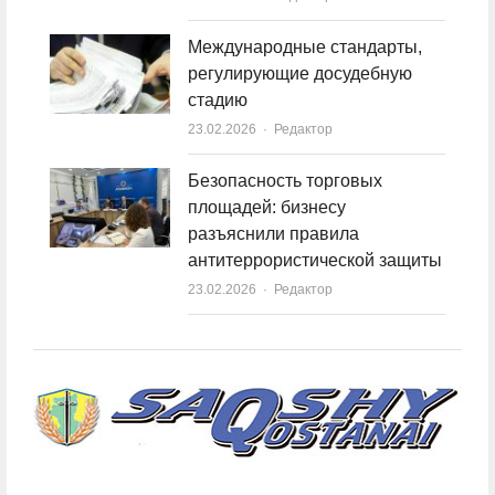
Международные стандарты,
регулирующие досудебную
стадию
23.02.2026
Author
Редактор
Безопасность торговых
площадей: бизнесу
разъяснили правила
антитеррористической защиты
23.02.2026
Author
Редактор