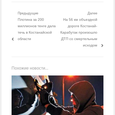
Навигация по записям
Предыдущие
Далее
Предыдущий пост:
Плотина за 200
Следующий пост:
На 56 км объездной
миллионов тенге дала
дороге Костанай-
течь в Костанайской
Карабутак произошло
области
ДТП со смертельным
исходом
Похожие новости...