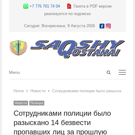
+7 776 701 74 04
Газета в PDF версии
реализуется по подписке
Сегодня: Воскресенье, 9 Августа 2026
Open
Menu
Menu
search
panel
Home
Новости
Сотрудниками полиции было разыскано 14 б
Новости
Полиция
Сотрудниками полиции было
разыскано 14 безвести
пропавших лиц за прошлую