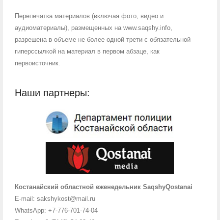
Перепечатка материалов (включая фото, видео и
аудиоматериалы), размещенных на www.saqshy.info,
разрешена в объеме не более одной трети с обязательной
гиперссылкой на материал в первом абзаце, как
первоисточник.
Наши партнеры:
Костанайский областной еженедельник SaqshyQostanai
E-mail: sakshykost@mail.ru
WhatsApp: +7-776-701-74-04