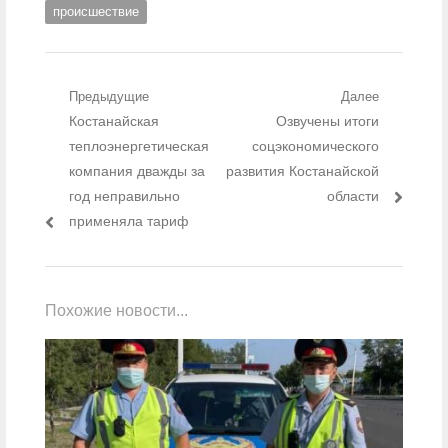
происшествие
Навигация по записям
Предыдущие
Далее
Предыдущий пост:
Костанайская
Следующий пост:
Озвучены итоги
теплоэнергетическая
соцэкономического
компания дважды за
развития Костанайской
год неправильно
области
применяла тариф
Похожие новости...