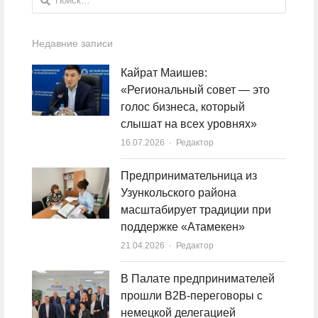
Недавние записи
Кайрат Маишев:
«Региональный совет — это
голос бизнеса, который
слышат на всех уровнях»
16.07.2026
Author
Редактор
Предпринимательница из
Узункольского района
масштабирует традиции при
поддержке «Атамекен»
21.04.2026
Author
Редактор
В Палате предпринимателей
прошли B2B-переговоры с
немецкой делегацией