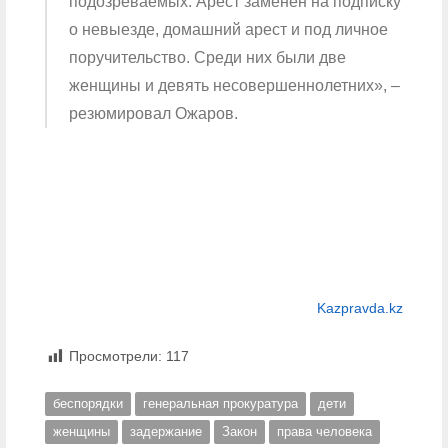
подозреваемых. Арест заменен на подписку
о невыезде, домашний арест и под личное
поручительство. Среди них были две
женщины и девять несовершеннолетних», –
резюмировал Ожаров.
Kazpravda.kz
Просмотрели:
117
беспорядки
генеральная прокуратура
дети
женщины
задержание
Закон
права человека