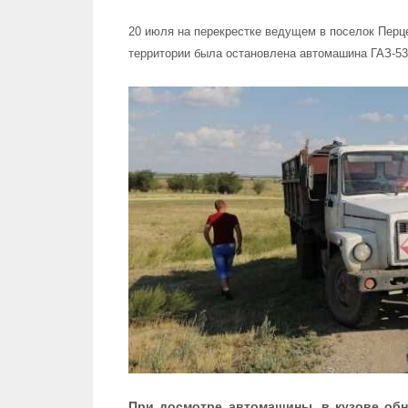
20 июля на перекрестке ведущем в поселок Перц
территории была остановлена автомашина ГАЗ-53
При досмотре автомашины, в кузове об