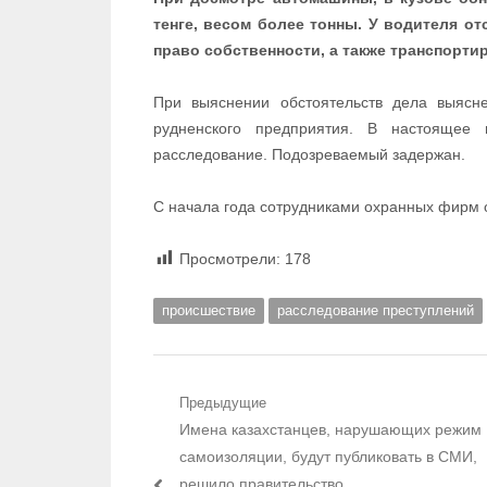
тенге, весом более тонны. У водителя о
право собственности, а также транспортир
При выяснении обстоятельств дела выясн
рудненского предприятия. В настоящее
расследование. Подозреваемый задержан.
С начала года сотрудниками охранных фирм 
Просмотрели:
178
происшествие
расследование преступлений
Навигация по записям
Предыдущие
Предыдущий пост:
Имена казахстанцев, нарушающих режим
самоизоляции, будут публиковать в СМИ,
решило правительство