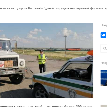
евка на автодороге Костанай-Рудный сотрудниками охранной фирмы «Та
.
Под
Найт
Нед
наружены стальные трубы на сумму более 300 тысяч