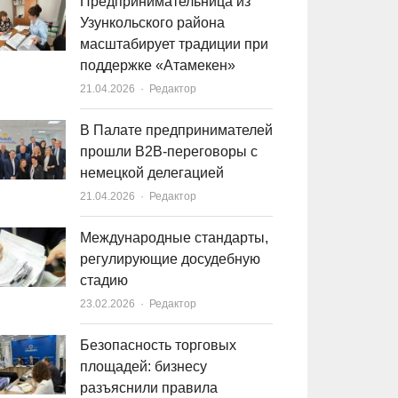
Предпринимательница из
Узункольского района
масштабирует традиции при
поддержке «Атамекен»
21.04.2026
Author
Редактор
В Палате предпринимателей
прошли B2B-переговоры с
немецкой делегацией
21.04.2026
Author
Редактор
Международные стандарты,
регулирующие досудебную
стадию
23.02.2026
Author
Редактор
Безопасность торговых
площадей: бизнесу
разъяснили правила