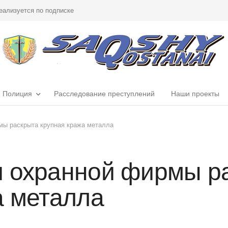
еализуется по подписке
Полиция
Расследование преступлений
Наши проекты
мы раскрыта крупная кража металла
 охранной фирмы р
а металла