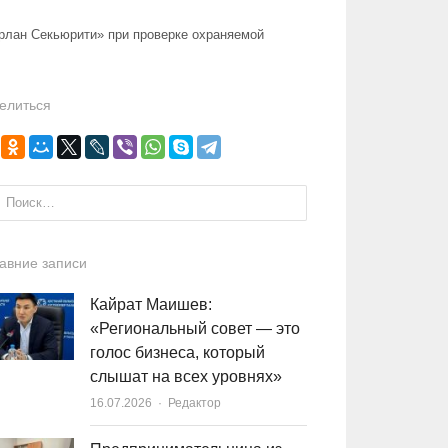
рлан Секьюрити» при проверке охраняемой
елиться
и:
авние записи
Кайрат Маишев:
«Региональный совет — это
голос бизнеса, который
слышат на всех уровнях»
16.07.2026
Author
Редактор